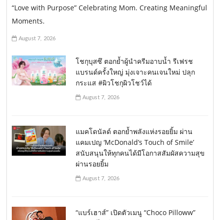
“Love with Purpose” Celebrating Mom. Creating Meaningful
Moments.
August 7, 2026
โชกุบุสซึ ตอกย้ำผู้นำครีมอาบน้ำ รีเฟรช
แบรนด์ครั้งใหญ่ มุ่งเจาะคนเจนใหม่ ปลุก
กระแส #ผิวโชกุผิวโชว์ได้
August 7, 2026
แมคโดนัลด์ ตอกย้ำพลังแห่งรอยยิ้ม ผ่าน
แคมเปญ ‘McDonald’s Touch of Smile’
สนับสนุนให้ทุกคนได้มีโอกาสสัมผัสความสุข
ผ่านรอยยิ้ม
August 7, 2026
“แบร์เฮาส์” เปิดตัวเมนู “Choco Pilloww”