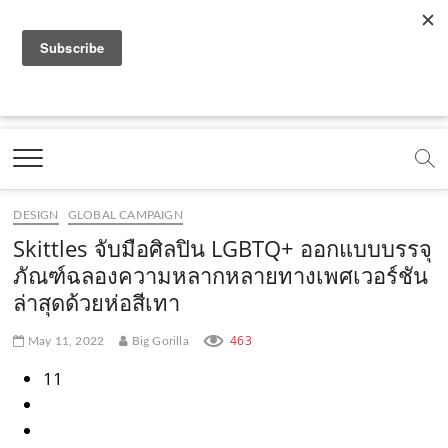
f
y
x
l
i
t
r
a
o
.
i
n
i
s
c
u
c
n
s
k
s
Marketing Oops!
e
t
o
e
t
t
DIGITAL | CREATIVE | ADVERTISING | CAMPAIGN |
STRATEGY
b
u
m
.
a
o
o
b
m
g
k
DESIGN
GLOBAL CAMPAIGN
o
e
e
r
.
Skittles จับมือศิลปิน LGBTQ+ ออกแบบบรรจุ
k
.
a
c
ภัณฑ์ฉลองความหลากหลายทางเพศเวอร์ชัน
ล่าสุดด้วยห่อสีเทา
.
c
m
o
c
o
.
m
463
May 11, 2022
Big Gorilla
o
m
c
11
m
o
m