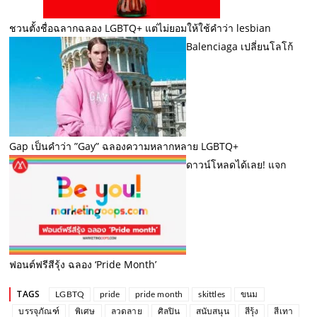
ชวนตั้งชื่อฉลากฉลอง LGBTQ+ แต่ไม่ยอมให้ใช้คำว่า lesbian
Balenciaga เปลี่ยนโลโก้
Gap เป็นคำว่า ”Gay” ฉลองความหลากหลาย LGBTQ+
ดาวน์โหลดได้เลย! แจก
ฟอนต์ฟรีสีรุ้ง ฉลอง ‘Pride Month’
TAGS
LGBTQ
pride
pride month
skittles
ขนม
บรรจุภัณฑ์
พิเศษ
ลวดลาย
ศิลปิน
สนับสนุน
สีรุ้ง
สีเทา