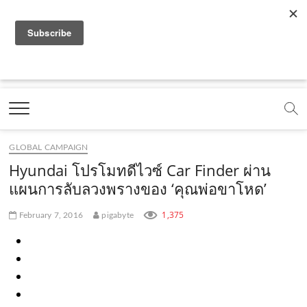
f
y
x
l
i
t
r
a
o
.
i
n
i
s
c
u
c
n
s
k
s
Marketing Oops!
e
t
o
e
t
t
DIGITAL | CREATIVE | ADVERTISING | CAMPAIGN |
STRATEGY
b
u
m
.
a
o
o
b
m
g
k
GLOBAL CAMPAIGN
o
e
e
r
.
Hyundai โปรโมทดีไวซ์ Car Finder ผ่าน
k
.
a
c
แผนการลับลวงพรางของ ‘คุณพ่อขาโหด’
.
c
m
o
1,375
February 7, 2016
pigabyte
c
o
.
m
o
m
c
m
o
m