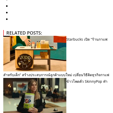
RELATED POSTS:
Starbucks เปิด “ร้านกาแฟ
สำหรับเด็ก” สร้างประสบการณ์ลูกค้าแบบใหม่ เปลี่ยนวิธีคิดธุรกิจกาแฟ
ข้าวโพดคั่ว SkinnyPop ทำ