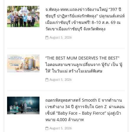
จ.พัทลุง-ททท.แถลงข่าวจัดงานใหญ่ “397 ปี
ชัยบุรี ปาฏิหาริย์แห่งรักพัทลุง” ปลุกมนต์เสน่ห์
เมืองเก่าชัยบุรี เข้าชมฟรี! 8–10 ส.ค. 69 ณ
วัดเขาเมืองเก่าชัยบุรี จังหวัดพัทลุง
August 5, 2026
“THE BEST MUM DESERVES THE BEST”
ไอคอนสยามชวนลูกเปลี่ยนจาก ‘ผู้รับ’ เป็น ‘ผู้
ให้’ ในวันแม่ สร้างโมเมนต์พิเศษ
August 5, 2026
ถอดรหัสยุทธศาสตร์ Smooth E จากตำนาน
เวชสำอาง 34 ปี สู่การจับใจ Gen Z ผ่านคอน
เซ็ปต์ “Baby Face – Baby Fierce” มุ่งสู่เป้า
หมาย 4,000 ล้านบาท
August 5, 2026