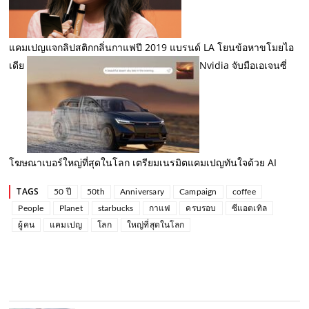
แคมเปญแจกลิปสติกกลิ่นกาแฟปี 2019 แบรนด์ LA โยนข้อหาขโมยไอ
เดีย
Nvidia จับมือเอเจนซี่
โฆษณาเบอร์ใหญ่ที่สุดในโลก เตรียมเนรมิตแคมเปญทันใจด้วย AI
TAGS
50 ปี
50th
Anniversary
Campaign
coffee
People
Planet
starbucks
กาแฟ
ครบรอบ
ซีแอตเทิล
ผู้คน
แคมเปญ
โลก
ใหญ่ที่สุดในโลก