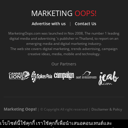
c
u
c
n
s
k
s
e
t
o
e
t
t
MARKETING
OOPS!
b
u
m
.
a
o
Advertise with us
|
Contact Us
o
b
m
g
k
MarketingOops.com was launched in Nov 2008, The number 1 leading
digital media and advertising 's publisher in Thailand, to report on an
o
e
e
r
.
emerging media and digital marketing industry.
The web site covers digital marketing, trends advertising, campaign
k
.
a
c
creative ideas, media, mobile and technology.
.
c
m
o
Our Partners
c
o
.
m
o
m
c
m
o
m
Marketing Oops!
| © Copyright All right reserved |
Discliamer & Policy
เว็บไซต์นี้ใช้คุกกี้ เราใช้คุกกี้เพื่อนำเสนอคอนเทนต์และ