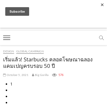
f
y
x
l
i
t
r
a
o
.
i
n
i
s
c
u
c
n
s
k
s
Marketing Oops!
e
t
o
e
t
t
DIGITAL | CREATIVE | ADVERTISING | CAMPAIGN |
STRATEGY
b
u
m
.
a
o
o
b
m
g
k
DESIGN
GLOBAL CAMPAIGN
o
e
e
r
.
เริ่มแล้ว! Starbucks คลอดโฆษณาฉลอง
k
.
a
c
แคมเปญครบรอบ 50 ปี
.
c
m
o
576
October 5, 2021
Big Gorilla
c
o
.
m
1
o
m
c
m
o
m