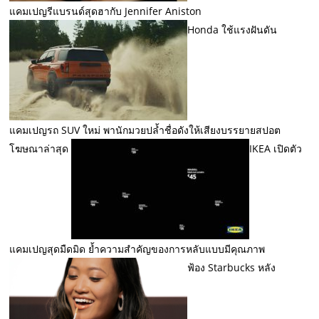
แคมเปญรีแบรนด์สุดฮากับ Jennifer Aniston
Honda ใช้แรงฝันดัน
แคมเปญรถ SUV ใหม่ พานักมวยปล้ำชื่อดังให้เสียงบรรยายสปอต
โฆษณาล่าสุด
IKEA เปิดตัว
แคมเปญสุดมืดมิด ย้ำความสำคัญของการหลับแบบมีคุณภาพ
ฟ้อง Starbucks หลัง