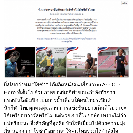
ยิ่งไปกว่านั้น “โรซ่า” ได้ผลิตหนังสั้น เรื่อง You Are Our
Hero ที่เต็มไปด้วยภาพของนักกีฬาขณะกำลังทำการ
แข่งขันโอลิมปิก เป็นการย้ำเตือนให้คนไทยระลึกว่า
นักกีฬาไทยทุกคนทุ่มเททุกการแข่งขันอย่างเต็มที่ ไม่ว่าจะ
ได้เหรียญรางวัลหรือไม่ แต่พวกเขาก็ไม่ย่อท้อ เพราะไม่ว่า
แพ้หรือชนะ สิ่งสำคัญที่สุดคือ หัวใจที่เปี่ยมไปด้วยความมุ่ง
มั่น นอกจาก “โรซ่า” อยากจะให้คนไทยร่วมให้กำลังใจ