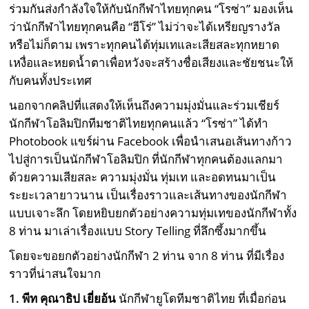
ร่วมกันส่งกำลังใจให้กับนักกีฬาไทยทุกคน “โรซ่า” มองเห็น
ว่านักกีฬาไทยทุกคนคือ “ฮีโร่” ไม่ว่าจะได้เหรียญรางวัล
หรือไม่ก็ตาม เพราะทุกคนได้ทุ่มเทและเสียสละทุกหยาด
เหงื่อและหยดน้ำตาเพื่อหวังจะสร้างชื่อเสียงและชัยชนะให้
กับคนทั้งประเทศ
นอกจากคลิปที่แสดงให้เห็นถึงความมุ่งมั่นและร่วมเชียร์
นักกีฬาโอลิมปิกทีมชาติไทยทุกคนแล้ว “โรซ่า” ได้ทำ
Photobook แขร์ผ่าน Facebook เพื่อนำเสนอเส้นทางก้าว
ไปสู่การเป็นนักกีฬาโอลิมปิก ที่นักกีฬาทุกคนต้องแลกมา
ด้วยความเสียสละ ความมุ่งมั่น ทุ่มเท และอดทนมาเป็น
ระยะเวลายาวนาน เป็นเรื่องราวและเส้นทางของนักกีฬา
แบบเจาะลึก โดยหยิบยกตัวอย่างความทุ่มเทของนักกีฬาทั้ง
8 ท่าน มาเล่าเรื่องแบบ Story Telling ที่ลึกซึ้งมากขึ้น
โดยจะขอยกตัวอย่างนักกีฬา 2 ท่าน จาก 8 ท่าน ที่มีเรื่อง
ราวที่น่าสนใจมาก
1. พีท คุณาธิป เยี่ยอ้น
นักกีฬายูโดทีมชาติไทย ที่เมื่อก่อน