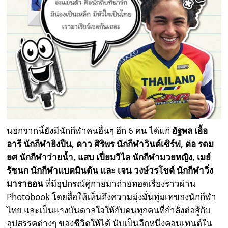
นอกจากนี้ยังมีนักกีฬาคนอื่นๆ อีก 6 คน ได้แก่
อัฐพล เอื้อ
อารี นักกีฬายิงปืน
, ดาว ศิริพร นักกีฬาวินด์เซิร์ฟ, ต่อ รดม
ยศ นักกีฬาว่ายน้ำ, แสบ เปี่ยมวิไล นักกีฬามวยหญิง, เมย์
รัชนก นักกีฬาแบดมินตัน และ เจน วงษ์วรโชต์ นักกีฬาวิ่ง
มาราธอน
ที่มีอุปกรณ์คู่กายมาถ่ายทอดเรื่องราวผ่าน
Photobook โดยสื่อให้เห็นถึงความมุ่งมั่นทุ่มเทของนักกีฬา
ไทย และเป็นแรงบันดาลใจให้กับคนทุกคนที่กำลังต่อสู้กับ
อุปสรรคต่างๆ ของชีวิตให้ได้ นับเป็นอีกหนึ่งคอนเทนต์ใน