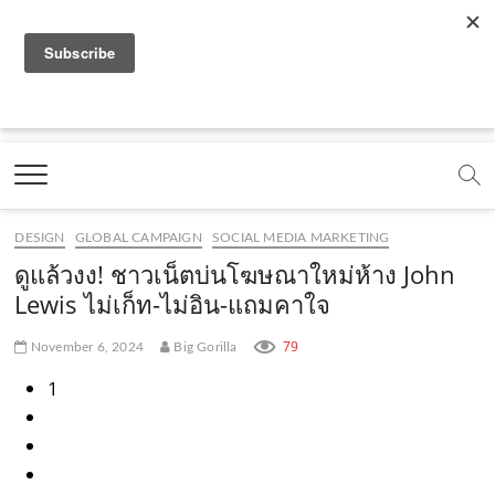
f
y
x
l
i
t
r
a
o
.
i
n
i
s
c
u
c
n
s
k
s
Marketing Oops!
e
t
o
e
t
t
DIGITAL | CREATIVE | ADVERTISING | CAMPAIGN |
STRATEGY
b
u
m
.
a
o
o
b
m
g
k
DESIGN
GLOBAL CAMPAIGN
SOCIAL MEDIA MARKETING
o
e
e
r
.
ดูแล้วงง! ชาวเน็ตบ่นโฆษณาใหม่ห้าง John
k
.
a
c
Lewis ไม่เก็ท-ไม่อิน-แถมคาใจ
.
c
m
o
79
November 6, 2024
Big Gorilla
c
o
.
m
1
o
m
c
m
o
m