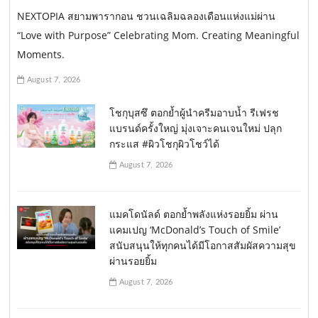
NEXTOPIA สยามพารากอน ชวนเฉลิมฉลองเดือนแห่งแม่ผ่าน
“Love with Purpose” Celebrating Mom. Creating Meaningful
Moments.
August 7, 2026
โชกุบุสซึ ตอกย้ำผู้นำครีมอาบน้ำ รีเฟรช
แบรนด์ครั้งใหญ่ มุ่งเจาะคนเจนใหม่ ปลุก
กระแส #ผิวโชกุผิวโชว์ได้
August 7, 2026
แมคโดนัลด์ ตอกย้ำพลังแห่งรอยยิ้ม ผ่าน
แคมเปญ ‘McDonald’s Touch of Smile’
สนับสนุนให้ทุกคนได้มีโอกาสสัมผัสความสุข
ผ่านรอยยิ้ม
August 7, 2026