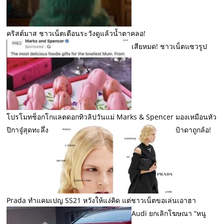
คริสต์มาส ชาวเน็ตเตือนระวังดูแล้วน้ำตาคลอ!
เสียหมด! ชาวเน็ตแซวรูป
โปรโมทช็อกโกแลตดอกทิวลิปวันแม่ Marks & Spencer มองเหมือนหัว
ปิกาจู๋สุดทะลึ่ง
ป้าดาถูกล้อ!
Prada ทำแคมเปญ SS21 หวังให้แง่คิด แต่ชาวเน็ตขอเล่นเอาฮา
Audi ยกเลิกโฆษณา “หนู