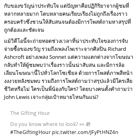
กับของขวัญน่าประทับใจ แต่ปัญหาคือปฏิกิริยาจากผู้ชมที่
หลากหลายมาก โดบหลายคนเรียบเรียงไม่ถูกถึงเรื่องราว
ครอบครัวซึ่งชวนให้สับสนจนต้องมีการโพสต์ถามหาสรุปที่
ถูกต้องและชัดเจน
แม้วิดีโอนี้จะถ่ายทอดช่วงเวลาที่น่าประทับใจของการจับ
จ่ายซื้อของขวัญ รวมถึงเพลงไพเราะจากศิลปิน Richard
Ashcroft อย่างเพลง Sonnet แต่ความแตกต่างจากโฆษณา
กลับทำให้ผู้ชมพบว่าเรื่องราวนั้นน่าสับสน และมีการล้อ
เลียนโฆษณานี้ไปทั่วโลกโซเชียล ด้วยการโพสต์ภาพสีหน้า
งงงวยหลังชมพบ รวมถึงการโพสต์ถามว่าสรุปแล้วมีใครเสีย
ชีวิตหรือไม่ ใครเป็นพี่น้องกับใคร? โดยบางคนตั้งคำถามว่า
John Lewis เจาะกลุ่มเป้าหมายไหนกันแน่?
The Gifting Hour
Do you know where to look? 👀 🎁
#TheGiftingHour
pic.twitter.com/JFyPtHNZ4n