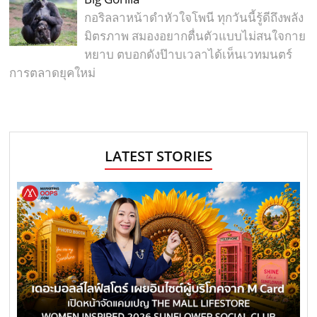
กอริลลาหน้าดำหัวใจโพนี ทุกวันนี้รู้ดีถึงพลัง
มิตรภาพ สมองอยากตื่นตัวแบบไม่สนใจกาย
หยาบ ตบอกดังป๊าบเวลาได้เห็นเวทมนตร์
การตลาดยุคใหม่
LATEST STORIES