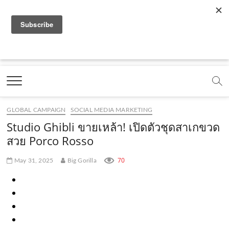
f
y
x
l
i
t
r
a
o
.
i
n
i
s
c
u
c
n
s
k
s
Marketing Oops!
e
t
o
e
t
t
DIGITAL | CREATIVE | ADVERTISING | CAMPAIGN |
STRATEGY
b
u
m
.
a
o
o
b
m
g
k
GLOBAL CAMPAIGN
SOCIAL MEDIA MARKETING
o
e
e
r
.
Studio Ghibli ขายเหล้า! เปิดตัวชุดสาเกขวด
k
.
a
c
สวย Porco Rosso
.
c
m
o
70
May 31, 2025
Big Gorilla
c
o
.
m
o
m
c
m
o
m