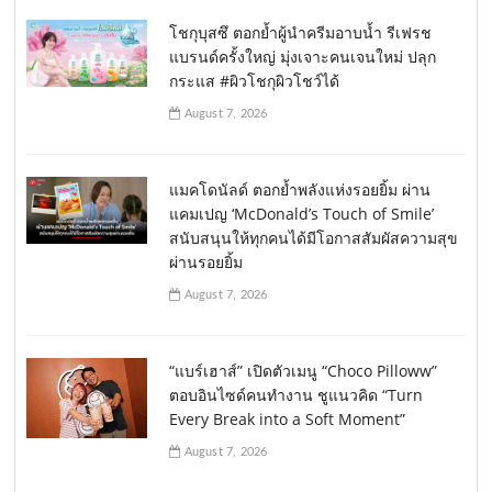
โชกุบุสซึ ตอกย้ำผู้นำครีมอาบน้ำ รีเฟรช
แบรนด์ครั้งใหญ่ มุ่งเจาะคนเจนใหม่ ปลุก
กระแส #ผิวโชกุผิวโชว์ได้
August 7, 2026
แมคโดนัลด์ ตอกย้ำพลังแห่งรอยยิ้ม ผ่าน
แคมเปญ ‘McDonald’s Touch of Smile’
สนับสนุนให้ทุกคนได้มีโอกาสสัมผัสความสุข
ผ่านรอยยิ้ม
August 7, 2026
“แบร์เฮาส์” เปิดตัวเมนู “Choco Pilloww”
ตอบอินไซด์คนทำงาน ชูแนวคิด “Turn
Every Break into a Soft Moment”
August 7, 2026