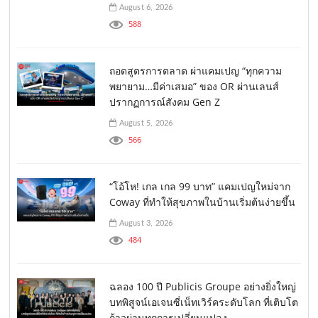
August 6, 2026
588
ถอดสูตรการตลาด ผ่าแคมเปญ “ทุกความ
พยายาม…มีค่าเสมอ” ของ OR ผ่านเลนส์
ปรากฏการณ์สังคม Gen Z
August 5, 2026
566
“โอ้โห! เกล เกล 99 บาท” แคมเปญใหม่จาก
Coway ที่ทำให้สุขภาพในบ้านเริ่มต้นง่ายขึ้น
August 3, 2026
484
ฉลอง 100 ปี Publicis Groupe อย่างยิ่งใหญ่
บทพิสูจน์เอเจนซี่เน็ทเวิร์คระดับโลก ที่เติบโต
ก้าวผ่านทุกการเปลี่ยนแปลง