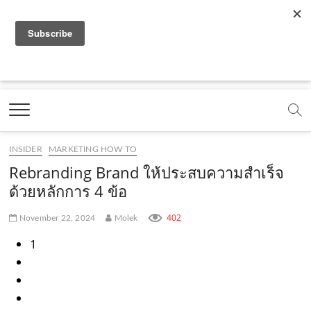
f
y
x
l
i
t
r
a
o
.
i
n
i
s
c
u
c
n
s
k
s
Marketing Oops!
e
t
o
e
t
t
DIGITAL | CREATIVE | ADVERTISING | CAMPAIGN |
STRATEGY
b
u
m
.
a
o
o
b
m
g
k
INSIDER
MARKETING HOW TO
o
e
e
r
.
Rebranding Brand ให้ประสบความสำเร็จ
k
.
a
c
ด้วยหลักการ 4 ข้อ
.
c
m
o
402
November 22, 2024
Molek
c
o
.
m
1
o
m
c
m
o
m