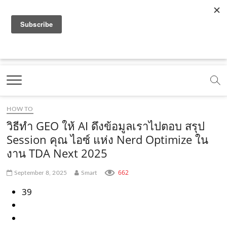
f
y
x
l
i
t
r
a
o
.
i
n
i
s
c
u
c
n
s
k
s
Marketing Oops!
e
t
o
e
t
t
DIGITAL | CREATIVE | ADVERTISING | CAMPAIGN |
STRATEGY
b
u
m
.
a
o
o
b
m
g
k
HOW TO
o
e
e
r
.
วิธีทำ GEO ให้ AI ดึงข้อมูลเราไปตอบ สรุป
k
.
a
c
Session คุณ ไอซ์ แห่ง Nerd Optimize ใน
งาน TDA Next 2025
.
c
m
o
c
o
.
m
662
September 8, 2025
Smart
o
m
c
39
m
o
m