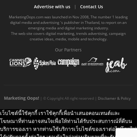
b
u
m
.
a
o
Advertise with us
|
Contact Us
o
b
m
g
k
MarketingOops.com was launched in Nov 2008, The number 1 leading
digital media and advertising 's publisher in Thailand, to report on an
o
e
e
r
.
emerging media and digital marketing industry.
The web site covers digital marketing, trends advertising, campaign
k
.
a
c
creative ideas, media, mobile and technology.
.
c
m
o
Our Partners
c
o
.
m
o
m
c
m
o
m
Marketing Oops!
| © Copyright All right reserved |
Discliamer & Policy
เว็บไซต์นี้ใช้คุกกี้ เราใช้คุกกี้เพื่อนำเสนอคอนเทนต์และ
โฆษณาที่ท่านอาจสนใจเพื่อให้ท่านได้รับประสบการณ์ที่ดีบน
บริการของเรา หากท่านใช้บริการเว็บไซต์ของเราต่อไปโดยไม่
ได้ปรับการตั้งค่าใดๆ เราเข้าใจว่าท่านยินยอมที่จะรับคุกกี้บน