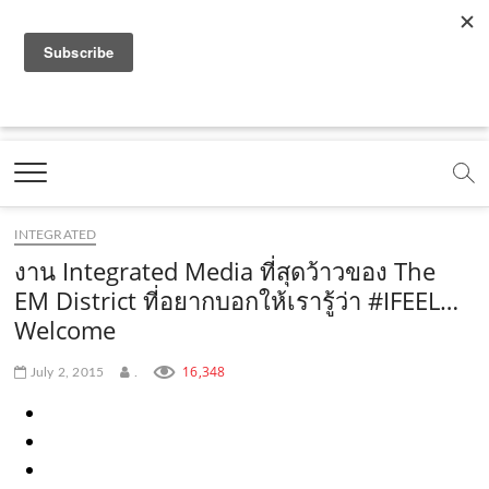
f
y
x
l
i
t
r
a
o
.
i
n
i
s
c
u
c
n
s
k
s
Marketing Oops!
e
t
o
e
t
t
DIGITAL | CREATIVE | ADVERTISING | CAMPAIGN |
STRATEGY
b
u
m
.
a
o
o
b
m
g
k
INTEGRATED
o
e
e
r
.
งาน Integrated Media ที่สุดว้าวของ The
k
.
a
c
EM District ที่อยากบอกให้เรารู้ว่า #IFEEL…
Welcome
.
c
m
o
c
o
.
m
16,348
July 2, 2015
.
o
m
c
m
o
m