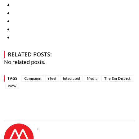
RELATED POSTS:
No related posts.
TAGS
Campagin
i feel
Integrated
Media
The Em District
wow
.