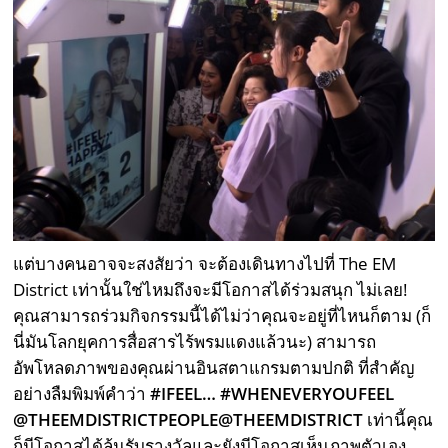
แต่บางคนอาจจะสงสัยว่า จะต้องเดินทางไปที่ The EM
District เท่านั้นใช่ไหมถึงจะมีโอกาสได้ร่วมสนุก ไม่เลย!
คุณสามารถร่วมกิจกรรมนี้ได้ไม่ว่าคุณจะอยู่ที่ไหนก็ตาม (ก็
นี่มันโลกยุคการสื่อสารไร้พรมแดงแล้วนะ) สามารถ
อัพโหลดภาพของคุณผ่านอินสตาแกรมตามปกติ ที่สำคัญ
อย่างลืมพิมพ์คำว่า
#IFEEL… #WHENEVERYOUFEEL
@THEEMDISTRICTPEOPLE@THEEMDISTRICT
เท่านี้คุณ
ก็มีโอกาสได้ลุ้นรับรางวัลและยังมีโอกาสเห็นภาพตัวเอง