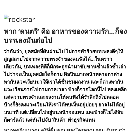
หาก ‘ดนตรี’ คือ อาหารของความรัก…ก็จง
บรรเลงมันต่อไป
ว่ากันว่า, ยุคสมัยที่ผันผ่านไป ไม่อาจทำร้ายบทเพลงดีๆให้
สูญสลายไปจากความทรงจำของคนฟังได้…ในคราว
เดียวกัน, บทเพลงที่ดีก็มักจะถูกนำมาขับขานซ้ำแล้วซ้ำเล่า
ไม่ว่าจะเป็นยุคสมัยใดก็ตาม ศิลปินมากหน้าหลายตาต่าง
พากันแวะเวียนมาให้เราได้ชื่นชมผลงาน
และก็ต่างพากัน
แวะเวียนจากไปตามกาลเวลา บ้างก็จากโลกนี้ไป หลงเหลือ
แต่ความทรงจำและผลงานให้คนฟังได้รำลึกถึงไปตลอด
บ้างก็ยังคงแวะเวียนให้เราได้พบเห็นอยู่บ่อยๆ อาจไม่ได้อยู่
บนเวที แต่เปลี่ยนไปอยู่บนหน้าจอแทน และบ้างก็ไม่ได้จับ
กีตาร์แล้ว แต่หันไปจับ ‘สินค้า’ ทำธุรกิจแทน
หากพูดถึงแนวดนตรีที่ชื่นชอบของใครหลายๆคน รับรองว่า