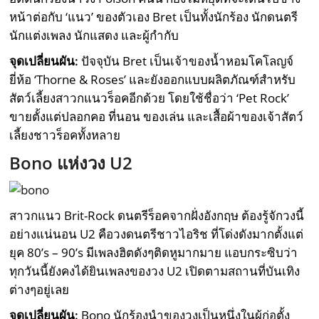
หน้าต่อกับ ‘แนว’ ของตัวเอง Bret เป็นทั้งนักร้อง นักดนตรี
นักแต่งเพลง นักแสดง และผู้กำกับ
จุดเปลี่ยนผัน:
ปัจจุบัน Bret เป็นเจ้าของน้ำหอมโคโลญจ์
ยี่ห้อ ‘Thorne & Roses’ และยังออกแบบผลิตภัณฑ์สำหรับ
สัตว์เลี้ยงสาวกแนวร็อคอีกด้วย โดยใช้ชื่อว่า ‘Pet Rock’
ขายตั้งแต่ปลอกคอ ที่นอน ของเล่น และเสื้อผ้าของเจ้าสัตว์
เลี้ยงชาวร็อคทั้งหลาย
Bono แห่งวง U2
สาวกแนว Brit-Rock ดนตรีร็อคจากฝั่งอังกฤษ ต้องรู้จักวงนี้
อย่างแน่นอน U2 คือวงดนตรีชาวไอริช ที่โด่งดังมากตั้งแต่
ยุค 80’s – 90’s มีเพลงฮิตดังๆติดหูมากมาย แอบกระซิบว่า
ทุกวันนี้ยังคงได้ยินเพลงของวง U2 เปิดตามสถานที่บันเทิง
ต่างๆอยู่เลย
จุดเปลี่ยนผัน:
Bono นักร้องนำของวงเป็นหนึ่งในผู้ก่อตั้ง