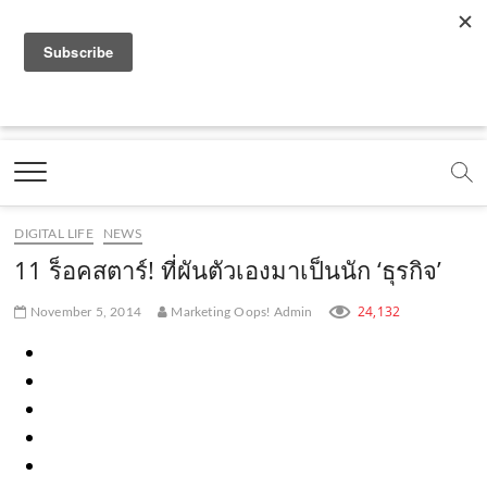
f
y
x
l
i
t
r
a
o
.
i
n
i
s
c
u
c
n
s
k
s
Marketing Oops!
e
t
o
e
t
t
DIGITAL | CREATIVE | ADVERTISING | CAMPAIGN |
STRATEGY
b
u
m
.
a
o
o
b
m
g
k
DIGITAL LIFE
NEWS
o
e
e
r
.
11 ร็อคสตาร์! ที่ผันตัวเองมาเป็นนัก ‘ธุรกิจ’
k
.
a
c
24,132
November 5, 2014
Marketing Oops! Admin
.
c
m
o
c
o
.
m
o
m
c
m
o
m