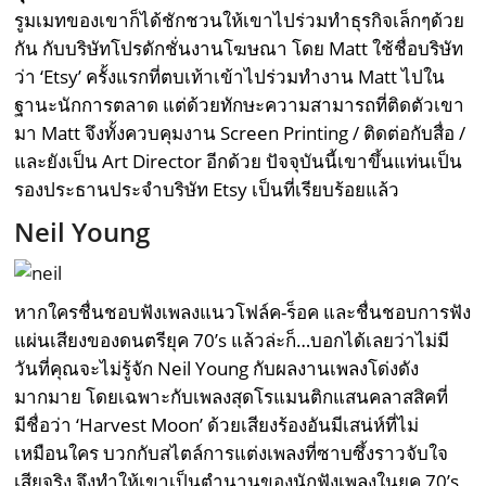
รูมเมทของเขาก็ได้ชักชวนให้เขาไปร่วมทำธุรกิจเล็กๆด้วย
กัน กับบริษัทโปรดักชั่นงานโฆษณา โดย Matt ใช้ชื่อบริษัท
ว่า ‘Etsy’ ครั้งแรกที่ตบเท้าเข้าไปร่วมทำงาน Matt ไปใน
ฐานะนักการตลาด แต่ด้วยทักษะความสามารถที่ติดตัวเขา
มา Matt จึงทั้งควบคุมงาน Screen Printing / ติดต่อกับสื่อ /
และยังเป็น Art Director อีกด้วย ปัจจุบันนี้เขาขึ้นแท่นเป็น
รองประธานประจำบริษัท Etsy เป็นที่เรียบร้อยแล้ว
Neil Young
หากใครชื่นชอบฟังเพลงแนวโฟล์ค-ร็อค และชื่นชอบการฟัง
แผ่นเสียงของดนตรียุค 70’s แล้วล่ะก็…บอกได้เลยว่าไม่มี
วันที่คุณจะไม่รู้จัก Neil Young กับผลงานเพลงโด่งดัง
มากมาย โดยเฉพาะกับเพลงสุดโรแมนติกแสนคลาสสิคที่
มีชื่อว่า ‘Harvest Moon’ ด้วยเสียงร้องอันมีเสน่ห์ที่ไม่
เหมือนใคร บวกกับสไตล์การแต่งเพลงที่ซาบซึ้งราวจับใจ
เสียจริง จึงทำให้เขาเป็นตำนานของนักฟังเพลงในยุค 70’s