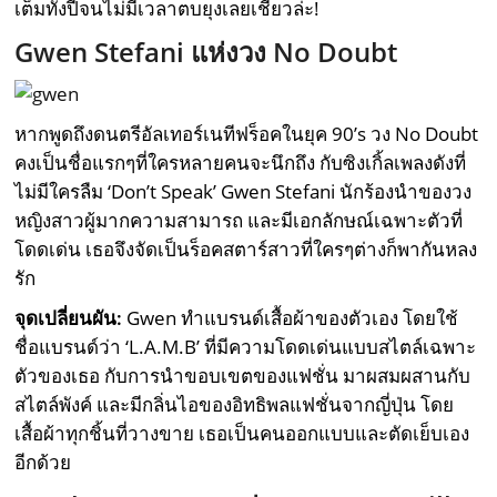
เต็มทั้งปีจนไม่มีเวลาตบยุงเลยเชียวล่ะ!
Gwen Stefani แห่งวง No Doubt
หากพูดถึงดนตรีอัลเทอร์เนทีฟร็อคในยุค 90’s วง No Doubt
คงเป็นชื่อแรกๆที่ใครหลายคนจะนึกถึง กับซิงเกิ้ลเพลงดังที่
ไม่มีใครลืม ‘Don’t Speak’ Gwen Stefani นักร้องนำของวง
หญิงสาวผู้มากความสามารถ และมีเอกลักษณ์เฉพาะตัวที่
โดดเด่น เธอจึงจัดเป็นร็อคสตาร์สาวที่ใครๆต่างก็พากันหลง
รัก
จุดเปลี่ยนผัน:
Gwen ทำแบรนด์เสื้อผ้าของตัวเอง โดยใช้
ชื่อแบรนด์ว่า ‘L.A.M.B’ ที่มีความโดดเด่นแบบสไตล์เฉพาะ
ตัวของเธอ กับการนำขอบเขตของแฟชั่น มาผสมผสานกับ
สไตล์พังค์ และมีกลิ่นไอของอิทธิพลแฟชั่นจากญี่ปุ่น โดย
เสื้อผ้าทุกชิ้นที่วางขาย เธอเป็นคนออกแบบและตัดเย็บเอง
อีกด้วย