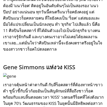
ต้องมี ‘แนวร็อค’ ติดอยู่ในอันดับต้นๆไม่เป็นสองรอง ‘แนว
ป๊อป’ อย่างแน่นอน ทุกวันนี้ดนตรีแนวร็อคยังคงอยู่ แต่
ศิลปินแนวร็อคหลายคน ที่ใจยังคงเป็น ‘ร็อค’ แต่สมองและ
มือได้แปรเปลี่ยนเป็นนักลงทุน ทำ ‘ธุรกิจ’ ไปเสียแล้ว นี่คือ
11 ศิลปินร็อคสตาร์ ที่ได้ผันตัวเองไปเป็นนักธุรกิจ บางคน
เราอาจรู้จักกันดี และบางคนเราอาจไม่เคยได้ยลผลงาน
เขาเลย…แต่มั่นใจว่าศิลปินเหล่านี้จะยังคงตราตรึงอยู่ในใจ
ของสาวกชาวร็อคไปตลอดกาล
Gene Simmons แห่งวง KISS
เราอาจคุ้นหน้าค่าตากันดี กับสี่ร็อคสตาร์ที่ต้องทาหน้าขาว
ดำ ชูนิ้วชี้กับนิ้วก้อยอันเป็นสัญลักษณ์ที่สื่อถึงชาวร็อค
พร้อมกับแลบลิ้นตลอดเวลา ‘KISS’ วงดนตรีร็อคที่โด่งดังมาก
ในยุค 70’s วัฒนธรรมของ KISS ในยุคนั้นมีอิทธิพลต่อสาวก