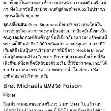
ชาวร็อคเป็นอย่างมาก ทั้งการแต่งหน้า การแต่งตัว หรือแม้
กระทั่งในทุกวันนี้เรามักจะพบสัญลักษณ์วง KISS ไปปรากฏ
อยู่บนเสื้อยืดอยู่บ่อยๆ
จุดเปลี่ยนผัน:
Gene Simmons มือเบสของวงหลงใหลใน
การทำธุรกิจ และการลงทุนเป็นอย่างมาก ปัจจุบันนี้เขาเป็น
คนดูแลผลิตภัณฑ์สินค้าทุกชิ้นที่เกี่ยวกับวง รวมๆแล้วตอนนี้
ทางวงก็มีสินค้าถึง 2,900 ชนิดแล้ว และยังดูแลรายการทีวี
เรียลลิตี้ เป็นหุ้นส่วนร้านอาหารที่มีชื่อว่า ‘Rock & Brews’
เป็นผู้จัดคอนเสิร์ต (Concert Promoter) และเมื่อเร็วๆนี้ยัง
เพิ่งตีพิมพ์พ็อคเก็ตบุ๊คส์ของตัวเองไป ที่มีชื่อว่า ‘Me, Inc.’ ได้
รายรับจากหลายช่องทางเยอะขนาดนี้…ไม่เรียกว่า ‘นัก
ธุรกิจ’ อย่างไรไหวล่ะครับ
Bret Michaels แห่งวง Poison
ถึงแม้จะหมดยุคของดนตรีแนว Glam Metal ไปแล้ว แต่
อดีตนักร้องนำวง Poison คนนี้ ก็ยังไม่หยุดที่จะเดินไปข้าง