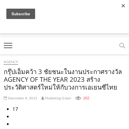
f
y
x
l
i
t
r
a
o
.
i
n
i
s
c
u
c
n
s
k
s
Marketing Oops!
e
t
o
e
t
t
DIGITAL | CREATIVE | ADVERTISING | CAMPAIGN |
STRATEGY
b
u
m
.
a
o
o
b
m
g
k
AGENCY
o
e
e
r
.
กรุ๊ปเอ็มคว้า 3 ชัยชนะในงานประกาศรางวัล
k
.
a
c
AGENCY OF THE YEAR 2023 สร้าง
ประวัติศาสตร์ใหม่ให้กับวงการเอเยนซีไทย
.
c
m
o
c
o
.
m
202
December 8, 2023
Marketing Oops!
o
m
c
17
m
o
m