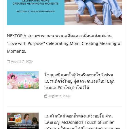
NEXTOPIA สยามพารากอน ชวนเฉลิมฉลองเดือนแห่งแม่ผ่าน
“Love with Purpose” Celebrating Mom. Creating Meaningful
Moments.
August 7, 2026
โชกุบุสซึ ตอกย้ำผู้นำครีมอาบน้ำ รีเฟรช
แบรนด์ครั้งใหญ่ มุ่งเจาะคนเจนใหม่ ปลุก
กระแส #ผิวโชกุผิวโชว์ได้
August 7, 2026
แมคโดนัลด์ ตอกย้ำพลังแห่งรอยยิ้ม ผ่าน
แคมเปญ ‘McDonald’s Touch of Smile’
สนับสนุนให้ทุกคนได้มีโอกาสสัมผัสความสุข