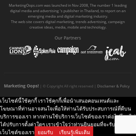
o
b
m
g
k
MarketingOops.com was launched in Nov 2008, The number 1 leading
digital media and advertising 's publisher in Thailand, to report on an
o
e
e
r
.
emerging media and digital marketing industry.
The web site covers digital marketing, trends advertising, campaign
k
.
a
c
creative ideas, media, mobile and technology.
.
c
m
o
Our Partners
c
o
.
m
o
m
c
m
o
m
Marketing Oops!
| © Copyright All right reserved |
Discliamer & Policy
เว็บไซต์นี้ใช้คุกกี้ เราใช้คุกกี้เพื่อนำเสนอคอนเทนต์และ
โฆษณาที่ท่านอาจสนใจเพื่อให้ท่านได้รับประสบการณ์ที่ดีบน
บริการของเรา หากท่านใช้บริการเว็บไซต์ของเราต่อไปโดยไม่
ได้ปรับการตั้งค่าใดๆ เราเข้าใจว่าท่านยินยอมที่จะรับคุกกี้บน
เว็บไซต์ของเรา
ยอมรับ
เรียนรู้เพิ่มเติม