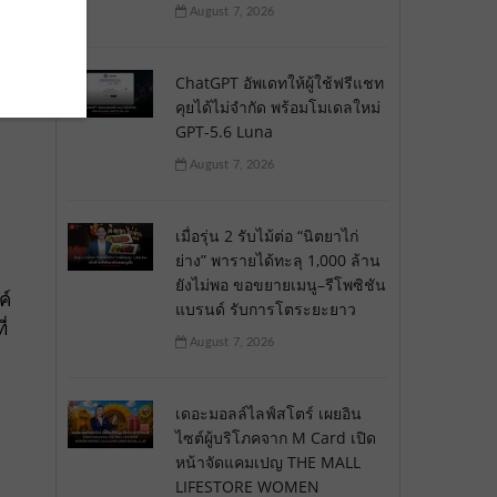
August 7, 2026
ChatGPT อัพเดทให้ผู้ใช้ฟรีแชท
คุยได้ไม่จำกัด พร้อมโมเดลใหม่
GPT-5.6 Luna
August 7, 2026
เมื่อรุ่น 2 รับไม้ต่อ “นิตยาไก่
ย่าง” พารายได้ทะลุ 1,000 ล้าน
ยังไม่พอ ขอขยายเมนู–รีโพซิชัน
ค์
แบรนด์ รับการโตระยะยาว
่
August 7, 2026
เดอะมอลล์ไลฟ์สโตร์ เผยอิน
ไซต์ผู้บริโภคจาก M Card เปิด
หน้าจัดแคมเปญ THE MALL
LIFESTORE WOMEN