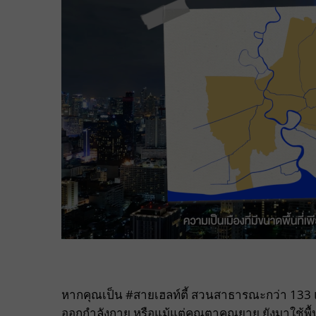
หากคุณเป็น #สายเฮลท์ตี้ สวนสาธารณะกว่า 133 แห่งก
ออกกำลังกาย หรือแม้แต่คุณตาคุณยาย ยังมาใช้พื้นที่