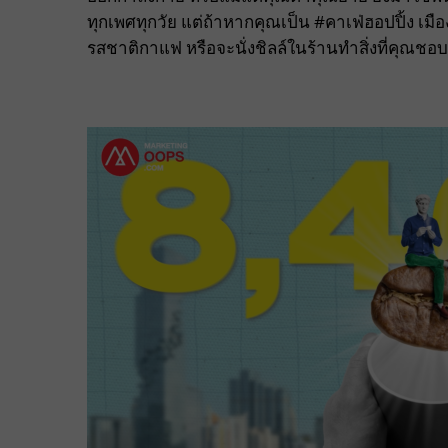
ทุกเพศทุกวัย แต่ถ้าหากคุณเป็น #คาเฟ่ฮอปปิ้ง เมือ
รสชาติกาแฟ หรือจะนั่งชิลล์ในร้านทำสิ่งที่คุณชอบก