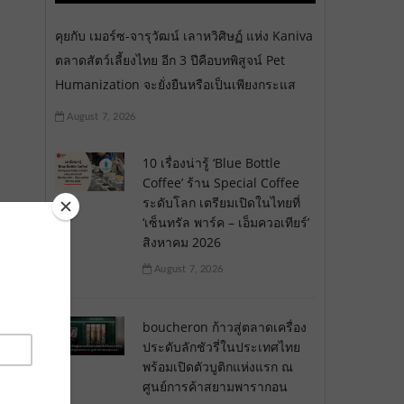
คุยกับ เมอร์ซ-จารุวัฒน์ เลาหวิศิษฏ์ แห่ง Kaniva
ตลาดสัตว์เลี้ยงไทย อีก 3 ปีคือบทพิสูจน์ Pet
Humanization จะยั่งยืนหรือเป็นเพียงกระแส
August 7, 2026
10 เรื่องน่ารู้ ‘Blue Bottle
Coffee’ ร้าน Special Coffee
ระดับโลก เตรียมเปิดในไทยที่
‘เซ็นทรัล พาร์ค – เอ็มควอเทียร์’
สิงหาคม 2026
August 7, 2026
boucheron ก้าวสู่ตลาดเครื่อง
ประดับลักชัวรี่ในประเทศไทย
พร้อมเปิดตัวบูติกแห่งแรก ณ
ศูนย์การค้าสยามพารากอน