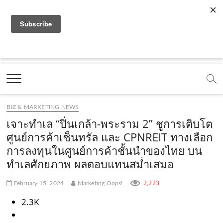
f
y
x
l
i
t
r
a
o
.
i
n
i
s
c
u
c
n
s
k
s
Marketing Oops!
e
t
o
e
t
t
DIGITAL | CREATIVE | ADVERTISING | CAMPAIGN |
STRATEGY
b
u
m
.
a
o
o
b
m
g
k
BIZ & MARKETING NEWS
o
e
e
r
.
เจาะทำเล “ปิ่นเกล้า-พระราม 2” ชูการเติบโต
k
.
a
c
ศูนย์การค้าเซ็นทรัล และ CPNREIT ทางเลือก
การลงทุนในศูนย์การค้าชั้นนำของไทย บน
.
c
m
o
ทำเลศักยภาพ ผลตอบแทนสม่ำเสมอ
c
o
.
m
o
m
c
2,223
February 15, 2024
Marketing Oops!
m
o
2.3K
m