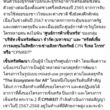
ฟื้นตัวของธุรกิจค้าปลีกและธุรกิจอาหารเครื่องดื่มซึ่งฟื้น
ตัวอย่างต่อเนื่องตั้งแต่ช่วงครึ่งหลังของปี 2565 จากการจับ
จ่ายใช้สอยของชาวไทยและต่างชาติ ซึ่งยังคงคึกคักต่อ
เนื่องในช่วงต้นปี 2567 จากมาตรการกระตุ้นของภาครัฐ
และเทศกาลตรุษจีน และเมื่อเอ่ยถึง ศูนย์การค้าขวัญใจของ
ใครหลายคน คงไม่พ้น “
ศูนย์การค้าเซ็นทรัล
” ของกลุ่ม
“
บริษัท
เซ็นทรัลพัฒนา
จำกัด
(
มหาชน)” และ “ทรัสต์เพื่อ
การลงทุนในสิทธิการเช่าอสังหาริมทรัพย์
CPN
รีเทล โกรท”
หรือ “
CPNREIT
”
เซ็นทรัลพัฒนา
เป็นผู้นำในธุรกิจศูนย์การค้า โดยเพิ่มความ
แข็งแกร่งในการเป็นผู้นำตลาดผ่านกลยุทธ์การพัฒนา
โครงการในรูปแบบ mixed-use project ตามโมเดลธุรกิจ
“
The Ecosystem for All”
โดยหนึ่งในจุดเริ่มต้นที่สำคัญ
ได้แก่ การเลือกทำเลที่ตั้งของโครงการ และคงปฏิเสธได้
ยากว่าที่ตั้งของโครงการเซ็นทรัล ปิ่นเกล้า และโครงการ
เซ็นทรัล พระราม 2 ที่
CPNREIT
กำลังดำเนินการต่อสัญญา
เช่าในปี 2567-2568 อยู่ในทำเลที่มีศักยภาพสูง และจะนำ