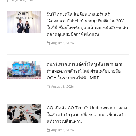
August 6, 2026
ผู้บริโภคยุคใหม่เปลี่ยนเกมแฮร์แคร์
“Advance Cabello” คาดธุรกิจเติบโต 20%
ในปีนี้ ชี้คนไทยหันดูแลเส้นผม-หนังศีรษะ ดัน
ตลาดดูแลผมมืออาชีพโตแรง
August 6, 2026
ดีน่ารีเฟรชแบรนด์ครั้งใหญ่ ดึง BamBam
ถ่ายทอดภาพลักษณ์ใหม่ ผ่านเครือข่ายสื่อ
OOH ในระบบรถไฟฟ้า MRT
August 6, 2026
GQ เปิดตัว GQ Teen™ Underwear กางเกง
ในสำหรับวัยรุ่นชายที่ออกแบบมาเพื่อช่วงวัย
แห่งการเปลี่ยนผ่าน
August 6, 2026