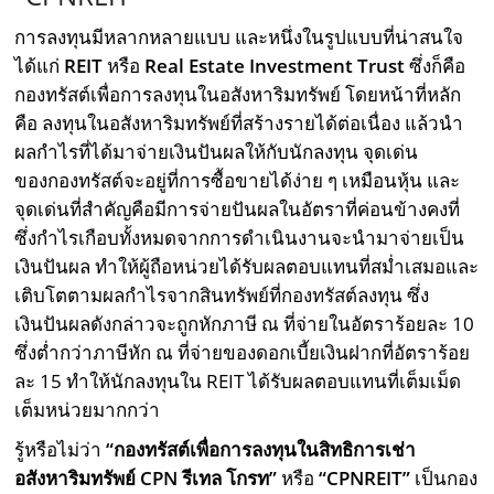
การลงทุนมีหลากหลายแบบ และหนึ่งในรูปแบบที่น่าสนใจ
ได้แก่
REIT
หรือ
Real
Estate
Investment
Trust
ซึ่งก็คือ
กองทรัสต์เพื่อการลงทุนในอสังหาริมทรัพย์ โดยหน้าที่หลัก
คือ ลงทุนในอสังหาริมทรัพย์ที่สร้างรายได้ต่อเนื่อง แล้วนำ
ผลกำไรที่ได้มาจ่ายเงินปันผลให้กับนักลงทุน จุดเด่น
ของกองทรัสต์จะอยู่ที่การซื้อขายได้ง่าย ๆ เหมือนหุ้น และ
จุดเด่นที่สำคัญคือมีการจ่ายปันผลในอัตราที่ค่อนข้างคงที่
ซึ่งกำไรเกือบทั้งหมดจากการดำเนินงานจะนำมาจ่ายเป็น
เงินปันผล ทำให้ผู้ถือหน่วยได้รับผลตอบแทนที่สม่ำเสมอและ
เติบโตตามผลกำไรจากสินทรัพย์ที่กองทรัสต์ลงทุน ซึ่ง
เงินปันผลดังกล่าวจะถูกหักภาษี ณ ที่จ่ายในอัตราร้อยละ 10
ซึ่งต่ำกว่าภาษีหัก ณ ที่จ่ายของดอกเบี้ยเงินฝากที่อัตราร้อย
ละ 15 ทำให้นักลงทุนใน REIT ได้รับผลตอบแทนที่เต็มเม็ด
เต็มหน่วยมากกว่า
รู้หรือไม่ว่า
“กองทรัสต์เพื่อการลงทุนในสิทธิการเช่า
อสังหาริมทรัพย์
CPN
รีเทล
โกรท”
หรือ
“
CPNREIT
”
เป็นกอง