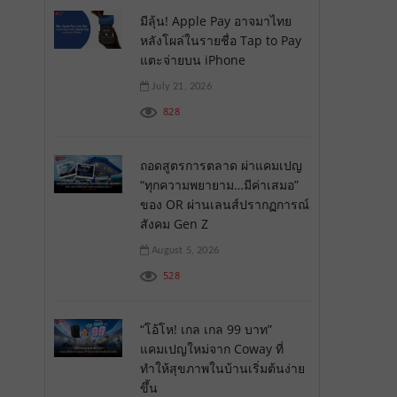
มีลุ้น! Apple Pay อาจมาไทย
หลังโผล่ในรายชื่อ Tap to Pay
แตะจ่ายบน iPhone
July 21, 2026
828
ถอดสูตรการตลาด ผ่าแคมเปญ
“ทุกความพยายาม…มีค่าเสมอ”
ของ OR ผ่านเลนส์ปรากฏการณ์
สังคม Gen Z
August 5, 2026
528
“โอ้โห! เกล เกล 99 บาท”
แคมเปญใหม่จาก Coway ที่
ทำให้สุขภาพในบ้านเริ่มต้นง่าย
ขึ้น