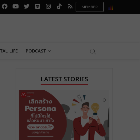
f
y
x
l
i
t
r
a
o
.
i
n
i
s
c
u
c
n
s
k
s
e
t
o
e
t
t
b
u
m
.
a
o
TAL LIFE
PODCAST
o
b
m
g
k
o
e
e
r
.
LATEST STORIES
k
.
a
c
.
c
m
o
c
o
.
m
o
m
c
m
o
m