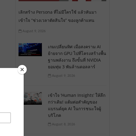
เลิกสร้าง Persona ที่ไม่มีใครใช้ แล้วหันมา
เข้าใจ “ช่วงเวลาตัดสินใจ” ของลูกค้าแทน
August 9, 2026
เกมเปลี่ยนทิศ เมื่อสงคราม AI
ย้ายจาก GPU ไปที่โครงสร้างพื้น
ฐานพลังงาน ถึงขั้นที่ NVIDIA
ยอมทุ่ม 3 พันล้านดอลลาร์
August 9, 2026
เข้าใจ ‘Human Insights’ ให้ลึก
กว่าเดิม! แต้มต่อสำคัญของ
แบรนด์ยุค AI ในการชนะใจผู้
บริโภค
August 8, 2026