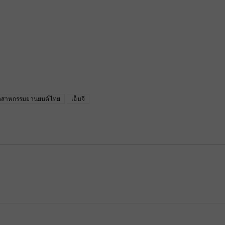
ตสาหกรรมยานยนต์ไทย
เอ็มจี