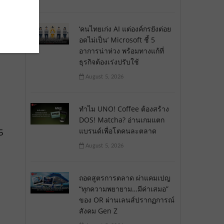
‘คนไทยเก่ง AI แต่องค์กรยังต่อย
อดไม่เป็น’ Microsoft ชี้ 5
อาการน่าห่วง พร้อมทางแก้ที่
ธุรกิจต้องเร่งปรับใช้
August 5, 2026
ทำไม UNO! Coffee ต้องสร้าง
DOS! Matcha? อ่านเกมแตก
แบรนด์เพื่อโตคนละตลาด
5
August 5, 2026
ถอดสูตรการตลาด ผ่าแคมเปญ
“ทุกความพยายาม…มีค่าเสมอ”
ของ OR ผ่านเลนส์ปรากฏการณ์
สังคม Gen Z