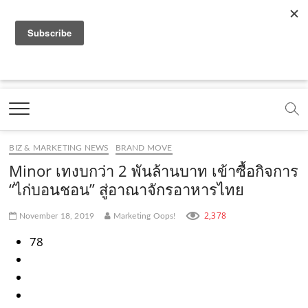
f
y
x
l
i
t
r
a
o
.
i
n
i
s
c
u
c
n
s
k
s
Marketing Oops!
e
t
o
e
t
t
DIGITAL | CREATIVE | ADVERTISING | CAMPAIGN |
STRATEGY
b
u
m
.
a
o
o
b
m
g
k
BIZ & MARKETING NEWS
BRAND MOVE
o
e
e
r
.
Minor เทงบกว่า 2 พันล้านบาท เข้าซื้อกิจการ
k
.
a
c
“ไก่บอนชอน” สู่อาณาจักรอาหารไทย
.
c
m
o
2,378
November 18, 2019
Marketing Oops!
c
o
.
m
78
o
m
c
m
o
m