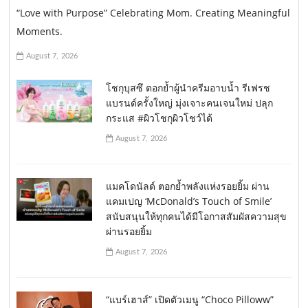
“Love with Purpose” Celebrating Mom. Creating Meaningful
Moments.
August 7, 2026
โชกุบุสซึ ตอกย้ำผู้นำครีมอาบน้ำ รีเฟรช
แบรนด์ครั้งใหญ่ มุ่งเจาะคนเจนใหม่ ปลุก
กระแส #ผิวโชกุผิวโชว์ได้
August 7, 2026
แมคโดนัลด์ ตอกย้ำพลังแห่งรอยยิ้ม ผ่าน
แคมเปญ ‘McDonald’s Touch of Smile’
สนับสนุนให้ทุกคนได้มีโอกาสสัมผัสความสุข
ผ่านรอยยิ้ม
August 7, 2026
“แบร์เฮาส์” เปิดตัวเมนู “Choco Pilloww”