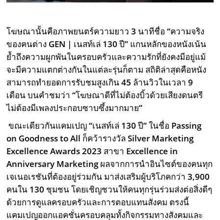
โฆษณานั้นคือภาพยนตร์ความยาว
3
นาทีชื่อ
“
ความจริง
ของคนต่าง
GEN |
เนสท์เล่
130
ปี
”
แกนหลักของหนังเน้น
ย้ำถึงความผูกพันในครอบครัวและความรักที่ยังคงมีอยู่แม้
จะมีความแตกต่างกันในแต่ละรุ่นก็ตาม สถิติล่าสุดคือหนัง
สามารถทำยอดการรับชมสูงเกิน
45
ล้านวิวในเวลา
9
เดือน บนคำชมว่า
“
โฆษณาดีที่ไม่ต้องบิ้วด้วยเสียงดนตรี
ไม่ต้องมีเพลงประกอบซาบซึ้งมากมาย
”
ขณะเดียวกันแคมเปญ
“
เนสท์เล่
130
ปี
”
ในชื่อ
Passing
on Goodness to All
ก็คว้ารางวัล
Silver Marketing
Excellence Awards 2023
สาขา
Excellence in
Anniversary Marketing
ผลจากการนำอินไซต์ของคนทุก
เจเนอเรชันที่ต้องอยู่ร่วมกัน มาส่งเสริมผู้บริโภคกว่า
3,900
คนใน
130
ชุมชน โดยเชิญชวนให้คนทุกรุ่นร่วมส่งต่อสิ่งดีๆ
ด้วยการดูแลครอบครัวและการตอบแทนสังคม ตรงนี้
แคมเปญออกแอคชั่นครอบคลุมทั้งกิจกรรมทางสังคมและ