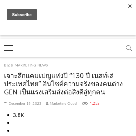
f
y
x
l
i
t
r
a
o
.
i
n
i
s
c
u
c
n
s
k
s
Marketing Oops!
e
t
o
e
t
t
DIGITAL | CREATIVE | ADVERTISING | CAMPAIGN |
STRATEGY
b
u
m
.
a
o
o
b
m
g
k
BIZ & MARKETING NEWS
o
e
e
r
.
เจาะลึกแคมเปญแห่งปี “130 ปี เนสท์เล่
k
.
a
c
ประเทศไทย” อินไซต์ความจริงของคนต่าง
GEN เป็นแรงเสริมส่งต่อสิ่งดีสู่ทุกคน
.
c
m
o
c
o
.
m
1,253
December 19, 2023
Marketing Oops!
o
m
c
3.8K
m
o
m