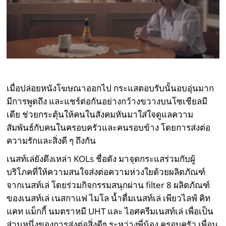
เมื่อปล่อยหนังโฆษณาออกไป กระแสตอบรับนั้นอบอุ่นมาก
มีการพูดถึง และแชร์ต่อกันอย่างกว้างขวางบนโซเชียลมี
เดีย ช่วยกระตุ้นให้คนในสังคมหันมาใส่ใจดูแลความ
สัมพันธ์กับคนในครอบครัวและคนรอบข้าง โดยการส่งต่อ
ความรักและสิ่งดี ๆ ถึงกัน
เนสท์เล่ยังดึงเหล่า KOLs ชื่อดัง มาจุดกระแสร่วมกับผู้
บริโภคที่ให้ความสนใจส่งต่อความห่วงใยด้วยผลิตภัณฑ์
จากเนสท์เล่ โดยร่วมกิจกรรมสนุกผ่าน filter 8 ผลิตภัณฑ์
ของเนสท์เล่ เนสกาแฟ ไมโล น้ำดื่มเนสท์เล่ เพียวไลฟ์ คิท
แคท แม็กกี้ นมตราหมี UHT และ ไอศครีมเนสท์เล่ เพื่อเป็น
ส่วนหนึ่งของการส่งต่อสิ่งดีๆ ระหว่างพี่น้อง ครอบครัว เพื่อน