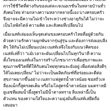
การใช้ชีวิตที่ต่างกันของแต่ละเจเนอเรชั่นในหลายบ้านทั่ว
สังคมไทย ท่ามกลางความหลากหลายนี้เอง บางครอบครัว
จึงอาจจะมีความไม่เข้าใจระหว่างช่วงอายุกันได้ ไม่ว่าจะ
เป็นไลฟ์สไตล์ ความคิด และสังคมที่เปลี่ยนไป
เมื่อเนสท์เล่มองเห็นจุดเด่นของครอบครัวไทยที่อยู่ด้วยกัน
ด้วยความรักความผูกพันจากรุ่นสู่รุ่น และต้องการส่งมอบสิ่ง
ดีๆ ให้กันไม่เปลี่ยนแปลง เนสท์เล่จึงโยงกับแนวคิดของ
เนสท์เล่ที่ว่า “แม้เวลาจะผันเปลี่ยนไปในทุกวินาที ความ
ตั้งใจของเนสท์เล่ในการสร้างโภชนาการเพื่อสุขภาพและ
คุณภาพชีวิตที่ดีให้กับคนไทยทุกคนจะยังอยู่ เพื่อส่งต่อสิ่งดีๆ
ให้ไม่เคยเปลี่ยน” ไม่ว่าจะเป็นผลิตภัณฑ์ที่อร่อยและดีต่อ
สุขภาพมากขึ้นอย่าง เนสกาแฟสูตรน้ำตาลน้อย ซอสถั่วเห
ลืองแม็กกี้สูตรลดเค็ม หรือไมโลสูตรน้ำตาลน้อย นมตราหมี
ยูเอชทีผสมน้ำผึ้งสูตรไม่มีน้ำตาลทราย สิ่งเหล่านี้เป็น
ตัวแทน ของความใส่ใจและความมุ่งมั่นที่เนสท์เล่ยึดถือ
เสมอมา