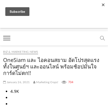
f
y
x
l
i
t
r
a
o
.
i
n
i
s
c
u
c
n
s
k
s
Marketing Oops!
e
t
o
e
t
t
DIGITAL | CREATIVE | ADVERTISING | CAMPAIGN |
STRATEGY
b
u
m
.
a
o
o
b
m
g
k
BIZ & MARKETING NEWS
o
e
e
r
.
OneSiam และ ไอคอนสยาม อัดโปรสุดแรง
k
.
a
c
ทั้งในศูนย์ฯ และออนไลน์ พร้อมช้อปมั่นใจ
การ์ดไม่ตก!!
.
c
m
o
c
o
.
m
704
January 26, 2021
Marketing Oops!
o
m
c
4.9K
m
o
m