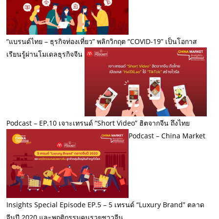
“แบรนด์ไทย – ธุรกิจท่องเที่ยว” พลิกวิกฤต “COVID-19” เป็นโอกาส
เรียนรู้ผ่านโมเดลธุรกิจจีน
Podcast – EP.10 เจาะเทรนด์ “Short Video” ฮิตจากจีน ถึงไทย
Podcast – China Market
Insights Special Episode EP.5 – 5 เทรนด์ “Luxury Brand” ตลาด
จีนปี 2020 และพฤติกรรมคนรวยชาวจีน