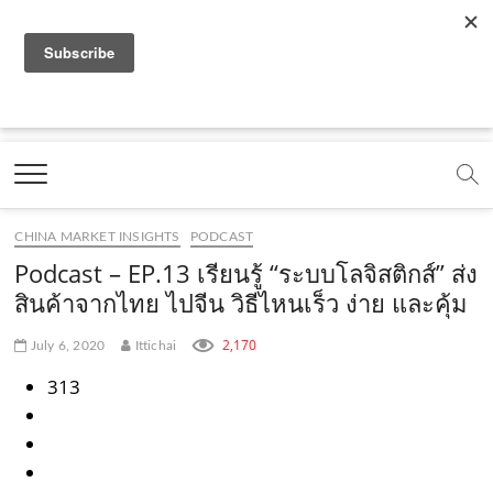
f
y
x
l
i
t
r
a
o
.
i
n
i
s
c
u
c
n
s
k
s
Marketing Oops!
e
t
o
e
t
t
DIGITAL | CREATIVE | ADVERTISING | CAMPAIGN |
STRATEGY
b
u
m
.
a
o
o
b
m
g
k
CHINA MARKET INSIGHTS
PODCAST
o
e
e
r
.
Podcast – EP.13 เรียนรู้ “ระบบโลจิสติกส์” ส่ง
k
.
a
c
สินค้าจากไทย ไปจีน วิธีไหนเร็ว ง่าย และคุ้ม
.
c
m
o
2,170
July 6, 2020
Ittichai
c
o
.
m
313
o
m
c
m
o
m