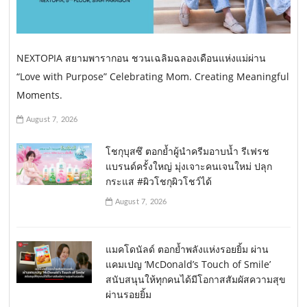
NEXTOPIA สยามพารากอน ชวนเฉลิมฉลองเดือนแห่งแม่ผ่าน
“Love with Purpose” Celebrating Mom. Creating Meaningful
Moments.
August 7, 2026
โชกุบุสซึ ตอกย้ำผู้นำครีมอาบน้ำ รีเฟรช
แบรนด์ครั้งใหญ่ มุ่งเจาะคนเจนใหม่ ปลุก
กระแส #ผิวโชกุผิวโชว์ได้
August 7, 2026
แมคโดนัลด์ ตอกย้ำพลังแห่งรอยยิ้ม ผ่าน
แคมเปญ ‘McDonald’s Touch of Smile’
สนับสนุนให้ทุกคนได้มีโอกาสสัมผัสความสุข
ผ่านรอยยิ้ม