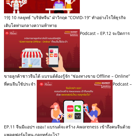
19] 10 กลยุทธ์ “บริษัทจีน” ฝ่าวิกฤต “COVID-19” ทำอย่างไรให้ธุรกิจ
เติบโตท่ามกลางความท้าทาย
Podcast – EP.12 จะปิดการ
ขายลูกค้าชาวจีนได้ แบรนด์ต้องรู้จัก “ช่องทางขาย Offline – Online”
ที่คนจีนใช้ประจำ
Podcast –
EP.11 จีนมีแอปฯ เยอะ! แบรนด์จะสร้าง Awareness เข้าถึงคนจีนด้วย
แพลตฟอร์มไหน-กลยุทธ์อะไร?