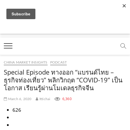
f
y
x
l
i
t
r
a
o
.
i
n
i
s
c
u
c
n
s
k
s
Marketing Oops!
e
t
o
e
t
t
DIGITAL | CREATIVE | ADVERTISING | CAMPAIGN |
STRATEGY
b
u
m
.
a
o
o
b
m
g
k
CHINA MARKET INSIGHTS
PODCAST
o
e
e
r
.
Special Episode ทางออก “แบรนด์ไทย –
k
.
a
c
ธุรกิจท่องเที่ยว” พลิกวิกฤต “COVID-19” เป็น
โอกาส เรียนรู้ผ่านโมเดลธุรกิจจีน
.
c
m
o
c
o
.
m
6,360
March 6, 2020
Ittichai
o
m
c
626
m
o
m