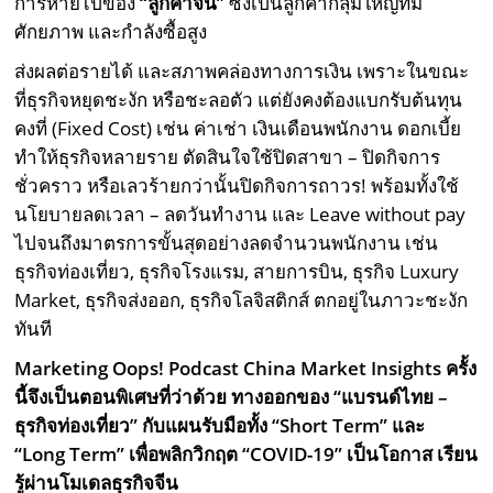
การหายไปของ
“ลูกค้าจีน”
ซึ่งเป็นลูกค้ากลุ่มใหญ่ที่มี
ศักยภาพ และกำลังซื้อสูง
ส่งผลต่อรายได้ และสภาพคล่องทางการเงิน เพราะในขณะ
ที่ธุรกิจหยุดชะงัก หรือชะลอตัว แต่ยังคงต้องแบกรับต้นทุน
คงที่ (Fixed Cost) เช่น ค่าเช่า เงินเดือนพนักงาน ดอกเบี้ย
ทำให้ธุรกิจหลายราย ตัดสินใจใช้ปิดสาขา – ปิดกิจการ
ชั่วคราว หรือเลวร้ายกว่านั้นปิดกิจการถาวร! พร้อมทั้งใช้
นโยบายลดเวลา – ลดวันทำงาน และ Leave without pay
ไปจนถึงมาตรการขั้นสุดอย่างลดจำนวนพนักงาน เช่น
ธุรกิจท่องเที่ยว, ธุรกิจโรงแรม, สายการบิน, ธุรกิจ Luxury
Market, ธุรกิจส่งออก, ธุรกิจโลจิสติกส์ ตกอยู่ในภาวะชะงัก
ทันที
Marketing Oops! Podcast China Market Insights
ครั้ง
นี้จึงเป็นตอนพิเศษที่ว่าด้วย
ทางออกของ “แบรนด์ไทย –
ธุรกิจท่องเที่ยว” กับแผนรับมือทั้ง “
Short Term” และ
“Long Term” เพื่อพลิกวิกฤต “COVID-19” เป็นโอกาส เรียน
รู้ผ่านโมเดลธุรกิจจีน