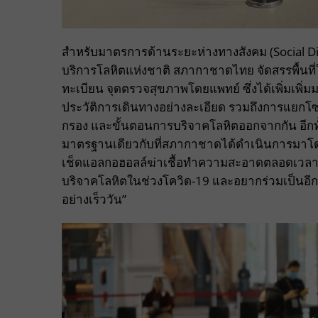
สำหรับมาตรการด้านระยะห่างทางสังคม (
Social D
บริการโลหิตแห่งชาติ สภากาชาดไทย จัดสรรพื้นที่
ทะเบียน จุดตรวจสุขภาพโดยแพทย์ ซึ่งได้เพิ่มเพ
ประวัติการเดินทางอย่างละเอียด รวมถึงการแยกโซ
กรอง และขั้นตอนการบริจาคโลหิตออกจากกัน อีกทั
มาตรฐานเดียวกับที่สภากาชาดได้ดำเนินการมาโดยตล
เช็ดแอลกอฮอลล์ฆ่าเชื้อทำความสะอาดตลอดเวลา 
บริจาคโลหิตในช่วงโควิด
-19
และอยากร่วมเป็นอีกหน
อย่างเร็ววัน
”