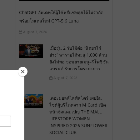
ChatGPT อัพเดทให้ผู้ใช้ฟรีแชทคุยได้ไม่จำกัด
พร้อมโมเดลใหม่ GPT-5.6 Luna
August 7, 2026
เมื่อรุ่น 2 รับไม้ต่อ “นิตยาไก่
ย่าง” พารายได้ทะลุ 1,000 ล้าน
ยังไม่พอ ขอขยายเมนู–รีโพซิชัน
แบรนด์ รับการโตระยะยาว
August 7, 2026
เดอะมอลล์ไลฟ์สโตร์ เผยอิน
ไซต์ผู้บริโภคจาก M Card เปิด
หน้าจัดแคมเปญ THE MALL
LIFESTORE WOMEN
INSPIRED 2026 SUNFLOWER
SOCIAL CLUB