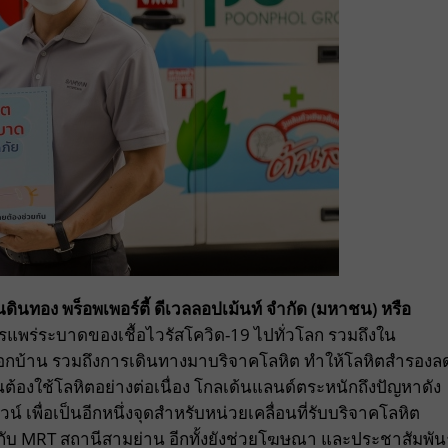
ินทอง พร็อพเพอร์ตี้ ดีเวลลอปเม้นท์ จำกัด (มหาชน) หรือ
ารแพร่ระบาดของเชื้อไวรัสโควิด
-19
ไปทั่วโลก รวมถึงใน
บ้าน รวมถึงการเดินทางมาบริจาคโลหิต ทำให้โลหิตสำรองล
ต้องใช้โลหิตอย่างต่อเนื่อง
โกลเด้นแลนด์ตระหนักถึงปัญหาดัง
น์ เพื่อเป็นอีกหนึ่งจุดสำหรับหน่วยเคลื่อนที่รับบริจาคโลหิต
กับ
MRT
สถานีสามย่าน อีกทั้งยังช่วยโฆษณา และประชาสัมพันธ