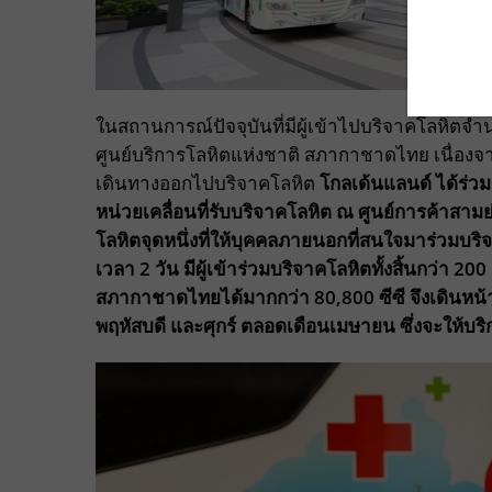
ในสถานการณ์ปัจจุบันที่มีผู้เข้าไปบริจาคโลหิตจ
ศูนย์บริการโลหิตแห่งชาติ สภากาชาดไทย เนื่อง
เดินทางออกไปบริจาคโลหิต
โกลเด้นแลนด์ ได้ร่วม
หน่วยเคลื่อนที่รับบริจาคโลหิต ณ ศูนย์การค้าสา
โลหิตจุดหนึ่งที่ให้บุคคลภายนอกที่สนใจมาร่วมบริจา
เวลา
2
วัน มีผู้เข้าร่วมบริจาคโลหิตทั้งสิ้นกว่า
200
สภากาชาดไทยได้มากกว่า
80,800
ซีซี จึงเดินหน
พฤหัสบดี และศุกร์ ตลอดเดือนเมษายน ซึ่งจะให้บริ