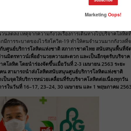
ำนวนลดลง เหตุจากความกังวลเรื่องการเดินทางไปบริจาคโลหิตที
จากมีการระบาดของไวรัสโควิด-19 ทำให้คนจำนวนมากกังวลที่
กับศูนย์บริการโลหิตแห่งชาติ สภากาชาดไทย สนับสนุนพื้นที่จั
มย่านมิตรทาวน์เพื่ออำนวยความสะดวก และเป็นอีกจุดรับบริจาค
คโลหิต โดยนำร่องจัดขึ้นเมื่อวันที่
2-3
เมษายน
2563
ระยะ
คน
สามารถนำส่งโลหิตสนับสนุนศูนย์บริการโลหิตแห่งชาติ
้าเป็นจุดให้บริการหน่วยเคลื่อนที่รับบริจาคโลหิตต่อเนื่องทุกวัน
การในวันที่
16
–
17, 23
–
24, 30
เมษายน และ
1
พฤษภาคม
256