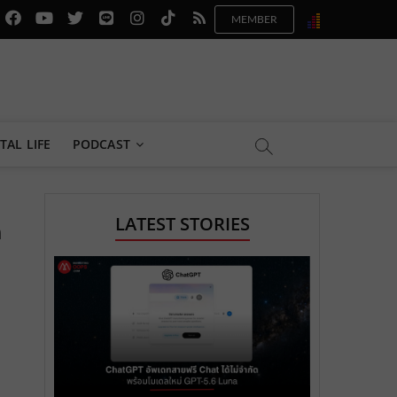
f
y
x
l
i
t
r
a
o
.
i
n
i
s
c
u
c
n
s
k
s
e
t
o
e
t
t
b
u
m
.
a
o
TAL LIFE
PODCAST
o
b
m
g
k
o
e
e
r
.
LATEST STORIES
ต
k
.
a
c
.
c
m
o
c
o
.
m
o
m
c
m
o
m