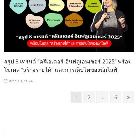
สรุป 8 เทรนด์ “ครีเอเตอร์-อินฟลูเอนเซอร์ 2025” พร้อม
โมเดล “สร้างรายได้” และการเติบโตของนักไลฟ์
June 13, 2024
P
P
1
P
2
…
P
6
N
o
a
a
a
e
g
g
g
x
s
e
e
e
t
t
p
s
a