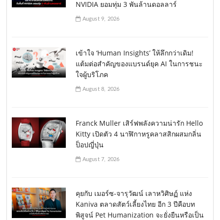
NVIDIA ยอมทุ่ม 3 พันล้านดอลลาร์
August 9, 2026
เข้าใจ ‘Human Insights’ ให้ลึกกว่าเดิม!
แต้มต่อสำคัญของแบรนด์ยุค AI ในการชนะ
ใจผู้บริโภค
August 8, 2026
Franck Muller เสิร์ฟพลังความน่ารัก Hello
Kitty เปิดตัว 4 นาฬิกาหรูคลาสสิกผสมกลิ่น
ป็อปญี่ปุ่น
August 7, 2026
คุยกับ เมอร์ซ-จารุวัฒน์ เลาหวิศิษฏ์ แห่ง
Kaniva ตลาดสัตว์เลี้ยงไทย อีก 3 ปีคือบท
พิสูจน์ Pet Humanization จะยั่งยืนหรือเป็น