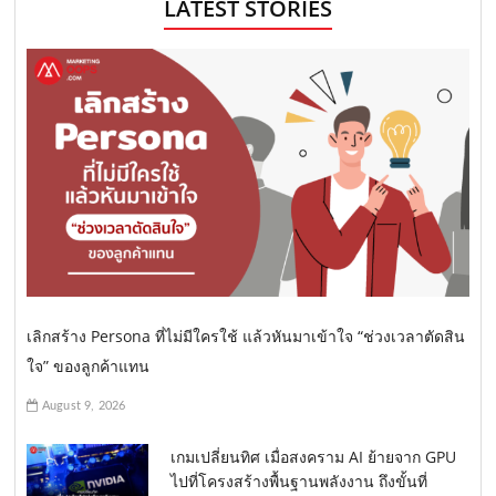
LATEST STORIES
n
g
e
a
v
i
g
a
t
i
o
เลิกสร้าง Persona ที่ไม่มีใครใช้ แล้วหันมาเข้าใจ “ช่วงเวลาตัดสิน
n
ใจ” ของลูกค้าแทน
August 9, 2026
เกมเปลี่ยนทิศ เมื่อสงคราม AI ย้ายจาก GPU
ไปที่โครงสร้างพื้นฐานพลังงาน ถึงขั้นที่