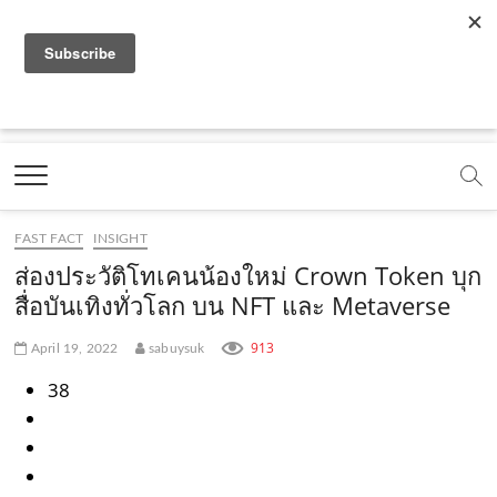
f
y
x
l
i
t
r
a
o
.
i
n
i
s
c
u
c
n
s
k
s
Marketing Oops!
e
t
o
e
t
t
DIGITAL | CREATIVE | ADVERTISING | CAMPAIGN |
STRATEGY
b
u
m
.
a
o
o
b
m
g
k
FAST FACT
INSIGHT
o
e
e
r
.
ส่องประวัติโทเคนน้องใหม่ Crown Token บุก
k
.
a
c
สื่อบันเทิงทั่วโลก บน NFT และ Metaverse
.
c
m
o
913
April 19, 2022
sabuysuk
c
o
.
m
38
o
m
c
m
o
m