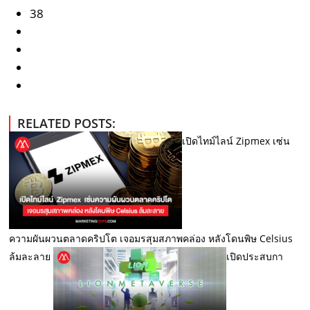
38
RELATED POSTS:
เปิดไทม์ไลน์ Zipmex เซ่น
ความผันผวนตลาดคริปโต เจอมรสุมสภาพคล่อง หลังโดนพิษ Celsius
ล้มละลาย
เปิดประสบกา