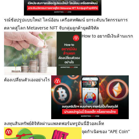
รณ์ช้อปรูปแบบใหม่! ไลน์อ้อน เครือสหพัฒน์ ยกระดับนวัตกรรมการ
ตลาดสู่โลก Metaverse NFT จับกลุ่มลูกค้ายุคดิจิทัล
How to อยากมีเงินล้านแรก
ต้องเปลี่ยนตัวเองอย่างไร
ลงทุนสินทรัพย์ดิจิทัลผ่านแพลตฟอร์มทรูมันนี่อีวอลเล็ท
จุดกำเนิดของ “APE Coin”