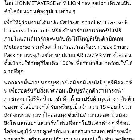
โลก LIONMETAVERSE อาทิ LION navigation เดินชมสิน
ค้าไลอ้อนผ่านห้องรูปแบบต่าง ๆ
เพื่อให้ผู้ร่วมงานได้มาสัมผัสประสบการณ์ Metaverse ที่
lionverse.lion.co.th หรือเข้ามาร่วมงานสหกรุ๊ปแฟร์
ภายในแลนด์มาร์กจะพบกับต้นไม้ใหญ่ที่เป็นคิวบิกเกม
Metaverse รวมทั้งจะนำเสนอเสนอเรื่องราวของ Smart
Packing บรรจุภัณฑ์ผ่านรูปแบบ AR และ VR ที่ทางไลอ้อน
ตั้งเป้าจะใช้วัสดุรีไซเคิล 100% เพื่อรักษาสิ่งแวดล้อมให้ได้
มากที่สุด
นอกจากนั้นภายนอกบูธของไลน์ออน์เองยังมี บูธรีฟิลสเตชั่
น เพื่อสอดรับกับสิ่งแวดล้อม เป็นบูธที่ลูกค้าสามารถนำ
ภาชนะมาใส่รีฟิลน้ำยาซักผ้า น้ำยาปรับผ้านุ่มต่าง ๆ สินค้า
ของทางไลอ้อนจะได้รับเหรียญเป็นจำนวน 15 คอยน์ รวม
ถึงกิจกรรมตามหาไลอ้อนคุง ซึ่งเป็นตัวมาสคอตเป็นน้อง
สิงโต แสกนผ่านสมาร์ทโฟนเพื่อหาในสินค้าต่าง ๆ ที่ซ้อน
ไลอ้อนคุงไว้ หากลูกค้าค้นหาเจอสามารถแคปหน้าจอเพื่อ
มาแลกรับเหรียญคอยน์จำนวน 50 คอยน์ เป็นส่วนลดพิเศษ