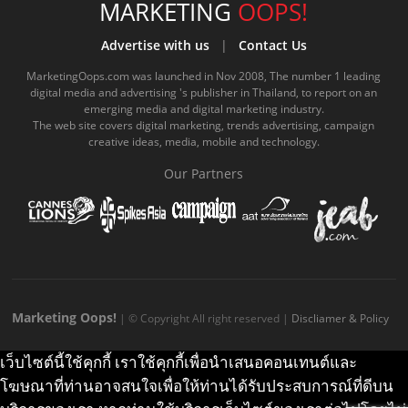
e
t
o
e
t
t
MARKETING
OOPS!
b
u
m
.
a
o
Advertise with us
|
Contact Us
o
b
m
g
k
MarketingOops.com was launched in Nov 2008, The number 1 leading
digital media and advertising 's publisher in Thailand, to report on an
o
e
e
r
.
emerging media and digital marketing industry.
The web site covers digital marketing, trends advertising, campaign
k
.
a
c
creative ideas, media, mobile and technology.
.
c
m
o
Our Partners
c
o
.
m
o
m
c
m
o
m
Marketing Oops!
| © Copyright All right reserved |
Discliamer & Policy
เว็บไซต์นี้ใช้คุกกี้ เราใช้คุกกี้เพื่อนำเสนอคอนเทนต์และ
โฆษณาที่ท่านอาจสนใจเพื่อให้ท่านได้รับประสบการณ์ที่ดีบน