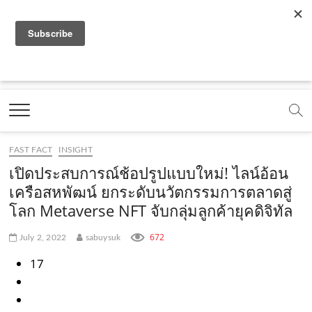
f
y
x
l
i
t
r
a
o
.
i
n
i
s
c
u
c
n
s
k
s
Marketing Oops!
e
t
o
e
t
t
DIGITAL | CREATIVE | ADVERTISING | CAMPAIGN |
STRATEGY
b
u
m
.
a
o
o
b
m
g
k
FAST FACT
INSIGHT
o
e
e
r
.
เปิดประสบการณ์ช้อปรูปแบบใหม่! ไลน์อ้อน
k
.
a
c
เครือสหพัฒน์ ยกระดับนวัตกรรมการตลาดสู่
โลก Metaverse NFT จับกลุ่มลูกค้ายุคดิจิทัล
.
c
m
o
c
o
.
m
672
July 2, 2022
sabuysuk
o
m
c
17
m
o
m