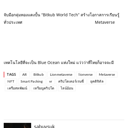
จับมือกลุ่มทองแตงปั้น “Bitkub World Tech” สร้างโอกาสการเรียนรู้
ทั่วประเทศ
Metaverse
เทคโนโลยีที่จะเป็น Blue Ocean แห่งใหม่ แว่วว่าที่ไทยก็อาจจะมี
TAGS
AR
Bitkub
Lionmetaverse
lionverse
Metaverse
NFT
Smart Packing
vr
คริปโตเคอร์เรนซี่
ยุคดิจิทัล
เครือสหพัฒน์
เหรียญคริปโต
ไลน์อ้อน
sabuysuk