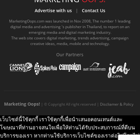
b
u
m
.
a
o
Advertise with us
|
Contact Us
o
b
m
g
k
MarketingOops.com was launched in Nov 2008, The number 1 leading
digital media and advertising 's publisher in Thailand, to report on an
o
e
e
r
.
emerging media and digital marketing industry.
The web site covers digital marketing, trends advertising, campaign
k
.
a
c
creative ideas, media, mobile and technology.
.
c
m
o
Our Partners
c
o
.
m
o
m
c
m
o
m
Marketing Oops!
| © Copyright All right reserved |
Discliamer & Policy
เว็บไซต์นี้ใช้คุกกี้ เราใช้คุกกี้เพื่อนำเสนอคอนเทนต์และ
โฆษณาที่ท่านอาจสนใจเพื่อให้ท่านได้รับประสบการณ์ที่ดีบน
บริการของเรา หากท่านใช้บริการเว็บไซต์ของเราต่อไปโดยไม่