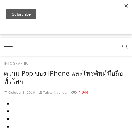
f
y
x
l
i
t
r
a
o
.
i
n
i
s
c
u
c
n
s
k
s
Marketing Oops!
e
t
o
e
t
t
DIGITAL | CREATIVE | ADVERTISING | CAMPAIGN |
STRATEGY
b
u
m
.
a
o
o
b
m
g
k
INFOGRAPHIC
o
e
e
r
.
ความ Pop ของ iPhone และโทรศัพท์มือถือ
k
.
a
c
ทั่วโลก
.
c
m
o
1,944
October 3, 2010
Tukko Nathida
c
o
.
m
o
m
c
m
o
m