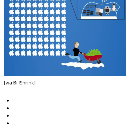
[via
BillShrink
]