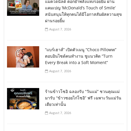
แมคโดนัลด์ ตอกย้ำพลังแห่งรอยยิ้ม ผ่าน
แคมเปญ ‘McDonald’s Touch of Smile’
สนับสนุนให้ทุกคนได้มีโอกาสสัมผัสความสุข
ผ่านรอยยิ้ม
August 7, 2026
“แบร์เฮาส์” เปิดตัวเมนู “Choco Pilloww”
ตอบอินไซด์คนทำงาน ชูแนวคิด “Turn
Every Break into a Soft Moment”
August 7, 2026
ร้านข้าวโซอิ ฉลองรับ “วันแม่” ชวนคุณแม่
มารับ “ข้าวซอยไก่โซอิ” ฟรี เฉพาะวันแม่วัน
เดียวเท่านั้น
August 7, 2026