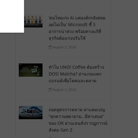
‘คนไทยเก่ง AI แต่องค์กรยังต่อย
อดไม่เป็น’ Microsoft ชี้ 5
อาการน่าห่วง พร้อมทางแก้ที่
ธุรกิจต้องเร่งปรับใช้
August 5, 2026
ทำไม UNO! Coffee ต้องสร้าง
DOS! Matcha? อ่านเกมแตก
แบรนด์เพื่อโตคนละตลาด
August 5, 2026
ถอดสูตรการตลาด ผ่าแคมเปญ
“ทุกความพยายาม…มีค่าเสมอ”
ของ OR ผ่านเลนส์ปรากฏการณ์
สังคม Gen Z