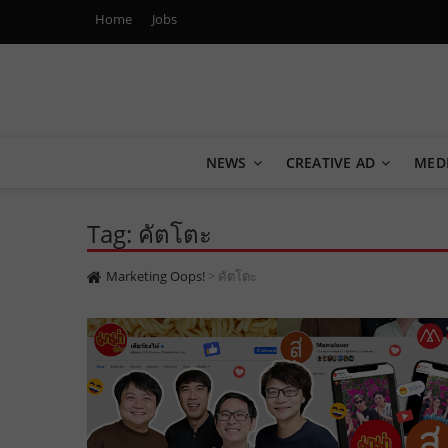
Home
Jobs
Marketing Oops!
DIGITAL | CREATIVE | ADVERTISING | CAMPAIGN | STRA
NEWS
CREATIVE AD
MED
Tag: คัตโตะ
Marketing Oops!
>
คัตโตะ