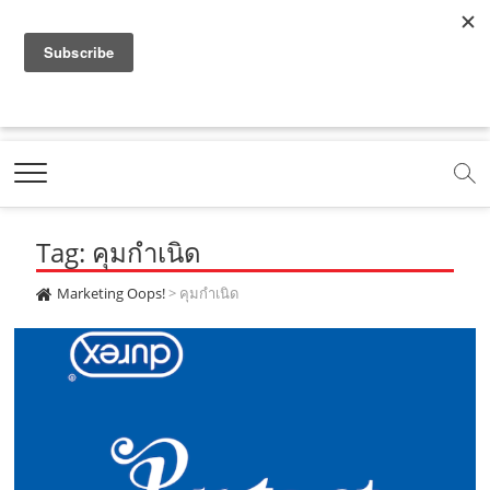
f
y
x
l
i
t
r
a
o
.
i
n
i
s
c
u
c
n
s
k
s
Marketing Oops!
e
t
o
e
t
t
DIGITAL | CREATIVE | ADVERTISING | CAMPAIGN |
STRATEGY
b
u
m
.
a
o
o
b
m
g
k
Tag: คุมกำเนิด
o
e
e
r
.
k
.
a
c
Marketing Oops!
>
คุมกำเนิด
.
c
m
o
c
o
.
m
o
m
c
m
o
m