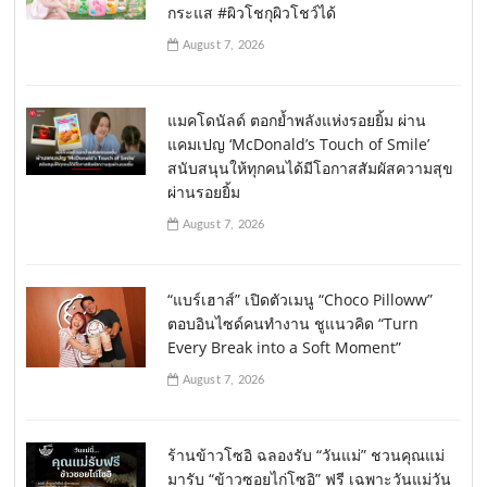
กระแส #ผิวโชกุผิวโชว์ได้
August 7, 2026
แมคโดนัลด์ ตอกย้ำพลังแห่งรอยยิ้ม ผ่าน
แคมเปญ ‘McDonald’s Touch of Smile’
สนับสนุนให้ทุกคนได้มีโอกาสสัมผัสความสุข
ผ่านรอยยิ้ม
August 7, 2026
“แบร์เฮาส์” เปิดตัวเมนู “Choco Pilloww”
ตอบอินไซด์คนทำงาน ชูแนวคิด “Turn
Every Break into a Soft Moment”
August 7, 2026
ร้านข้าวโซอิ ฉลองรับ “วันแม่” ชวนคุณแม่
มารับ “ข้าวซอยไก่โซอิ” ฟรี เฉพาะวันแม่วัน