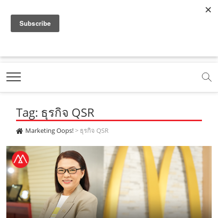
f
y
x
l
i
t
r
a
o
.
i
n
i
s
c
u
c
n
s
k
s
Marketing Oops!
e
t
o
e
t
t
DIGITAL | CREATIVE | ADVERTISING | CAMPAIGN |
STRATEGY
b
u
m
.
a
o
o
b
m
g
k
Tag: ธุรกิจ QSR
o
e
e
r
.
k
.
a
c
Marketing Oops!
>
ธุรกิจ QSR
.
c
m
o
c
o
.
m
o
m
c
m
o
m