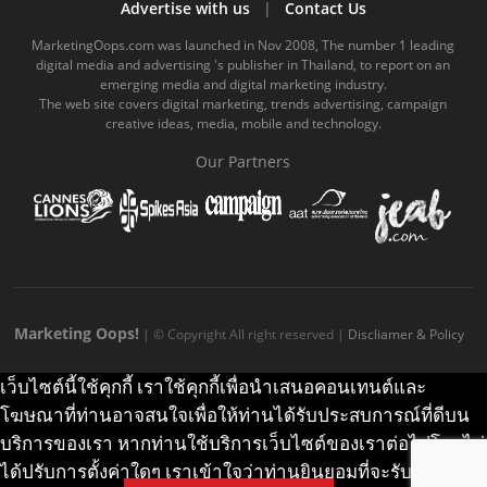
b
u
m
.
a
o
Advertise with us
|
Contact Us
o
b
m
g
k
MarketingOops.com was launched in Nov 2008, The number 1 leading
digital media and advertising 's publisher in Thailand, to report on an
o
e
e
r
.
emerging media and digital marketing industry.
The web site covers digital marketing, trends advertising, campaign
k
.
a
c
creative ideas, media, mobile and technology.
.
c
m
o
Our Partners
c
o
.
m
o
m
c
m
o
m
Marketing Oops!
| © Copyright All right reserved |
Discliamer & Policy
เว็บไซต์นี้ใช้คุกกี้ เราใช้คุกกี้เพื่อนำเสนอคอนเทนต์และ
โฆษณาที่ท่านอาจสนใจเพื่อให้ท่านได้รับประสบการณ์ที่ดีบน
บริการของเรา หากท่านใช้บริการเว็บไซต์ของเราต่อไปโดยไม่
ได้ปรับการตั้งค่าใดๆ เราเข้าใจว่าท่านยินยอมที่จะรับคุกกี้บน