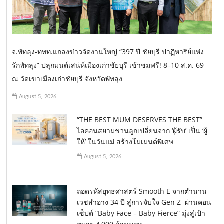
จ.พัทลุง-ททท.แถลงข่าวจัดงานใหญ่ “397 ปี ชัยบุรี ปาฏิหาริย์แห่ง
รักพัทลุง” ปลุกมนต์เสน่ห์เมืองเก่าชัยบุรี เข้าชมฟรี! 8–10 ส.ค. 69
ณ วัดเขาเมืองเก่าชัยบุรี จังหวัดพัทลุง
August 5, 2026
“THE BEST MUM DESERVES THE BEST”
ไอคอนสยามชวนลูกเปลี่ยนจาก ‘ผู้รับ’ เป็น ‘ผู้
ให้’ ในวันแม่ สร้างโมเมนต์พิเศษ
August 5, 2026
ถอดรหัสยุทธศาสตร์ Smooth E จากตำนาน
เวชสำอาง 34 ปี สู่การจับใจ Gen Z ผ่านคอน
เซ็ปต์ “Baby Face – Baby Fierce” มุ่งสู่เป้า