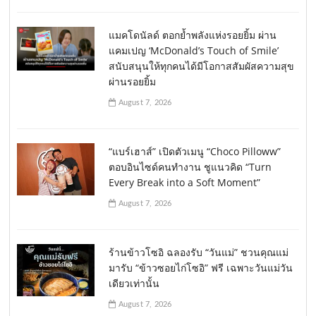
แมคโดนัลด์ ตอกย้ำพลังแห่งรอยยิ้ม ผ่าน
แคมเปญ ‘McDonald’s Touch of Smile’
สนับสนุนให้ทุกคนได้มีโอกาสสัมผัสความสุข
ผ่านรอยยิ้ม
August 7, 2026
“แบร์เฮาส์” เปิดตัวเมนู “Choco Pilloww”
ตอบอินไซด์คนทำงาน ชูแนวคิด “Turn
Every Break into a Soft Moment”
August 7, 2026
ร้านข้าวโซอิ ฉลองรับ “วันแม่” ชวนคุณแม่
มารับ “ข้าวซอยไก่โซอิ” ฟรี เฉพาะวันแม่วัน
เดียวเท่านั้น
August 7, 2026