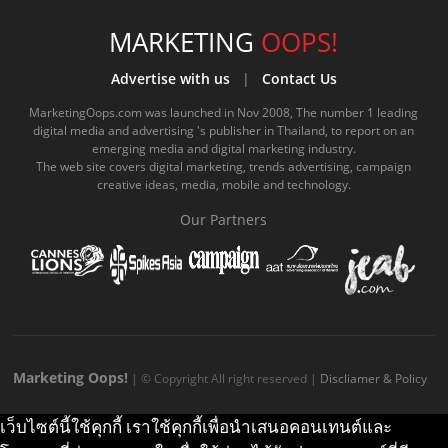
c
u
c
n
s
k
s
e
t
o
e
t
t
MARKETING
OOPS!
b
u
m
.
a
o
Advertise with us
|
Contact Us
o
b
m
g
k
MarketingOops.com was launched in Nov 2008, The number 1 leading
digital media and advertising 's publisher in Thailand, to report on an
o
e
e
r
.
emerging media and digital marketing industry.
The web site covers digital marketing, trends advertising, campaign
k
.
a
c
creative ideas, media, mobile and technology.
.
c
m
o
Our Partners
c
o
.
m
o
m
c
m
o
m
Marketing Oops!
| © Copyright All right reserved |
Discliamer & Policy
เว็บไซต์นี้ใช้คุกกี้ เราใช้คุกกี้เพื่อนำเสนอคอนเทนต์และ