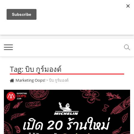
f
y
x
l
i
t
r
a
o
.
i
n
i
s
c
u
c
n
s
k
s
Marketing Oops!
e
t
o
e
t
t
DIGITAL | CREATIVE | ADVERTISING | CAMPAIGN |
STRATEGY
b
u
m
.
a
o
o
b
m
g
k
Tag: บิบ กูร์มองด์
o
e
e
r
.
k
.
a
c
Marketing Oops!
>
บิบ กูร์มองด์
.
c
m
o
c
o
.
m
o
m
c
m
o
m