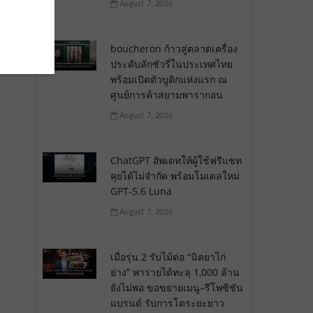
August 7, 2026
boucheron ก้าวสู่ตลาดเครื่อง
ประดับลักชัวรี่ในประเทศไทย
พร้อมเปิดตัวบูติกแห่งแรก ณ
ศูนย์การค้าสยามพารากอน
August 7, 2026
ChatGPT อัพเดทให้ผู้ใช้ฟรีแชท
คุยได้ไม่จำกัด พร้อมโมเดลใหม่
GPT-5.6 Luna
August 7, 2026
เมื่อรุ่น 2 รับไม้ต่อ “นิตยาไก่
ย่าง” พารายได้ทะลุ 1,000 ล้าน
ยังไม่พอ ขอขยายเมนู–รีโพซิชัน
แบรนด์ รับการโตระยะยาว