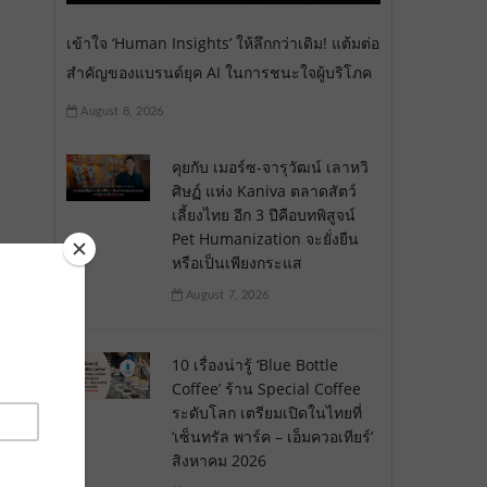
เข้าใจ ‘Human Insights’ ให้ลึกกว่าเดิม! แต้มต่อ
สำคัญของแบรนด์ยุค AI ในการชนะใจผู้บริโภค
August 8, 2026
คุยกับ เมอร์ซ-จารุวัฒน์ เลาหวิ
ศิษฏ์ แห่ง Kaniva ตลาดสัตว์
เลี้ยงไทย อีก 3 ปีคือบทพิสูจน์
Pet Humanization จะยั่งยืน
หรือเป็นเพียงกระแส
August 7, 2026
10 เรื่องน่ารู้ ‘Blue Bottle
Coffee’ ร้าน Special Coffee
ระดับโลก เตรียมเปิดในไทยที่
‘เซ็นทรัล พาร์ค – เอ็มควอเทียร์’
สิงหาคม 2026