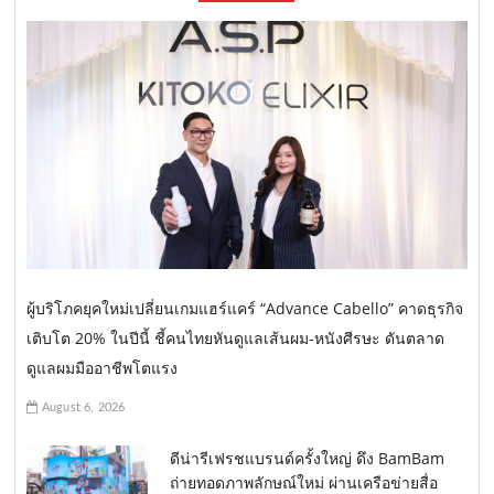
ผู้บริโภคยุคใหม่เปลี่ยนเกมแฮร์แคร์ “Advance Cabello” คาดธุรกิจ
เติบโต 20% ในปีนี้ ชี้คนไทยหันดูแลเส้นผม-หนังศีรษะ ดันตลาด
ดูแลผมมืออาชีพโตแรง
August 6, 2026
ดีน่ารีเฟรชแบรนด์ครั้งใหญ่ ดึง BamBam
ถ่ายทอดภาพลักษณ์ใหม่ ผ่านเครือข่ายสื่อ