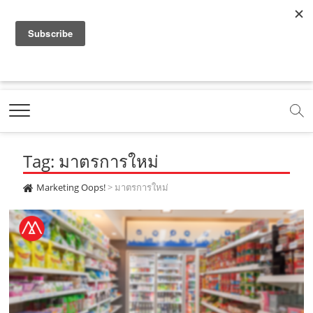
f
y
x
l
i
t
r
a
o
.
i
n
i
s
c
u
c
n
s
k
s
Marketing Oops!
e
t
o
e
t
t
DIGITAL | CREATIVE | ADVERTISING | CAMPAIGN |
STRATEGY
b
u
m
.
a
o
o
b
m
g
k
Tag: มาตรการใหม่
o
e
e
r
.
k
.
a
c
Marketing Oops!
>
มาตรการใหม่
.
c
m
o
c
o
.
m
o
m
c
m
o
m