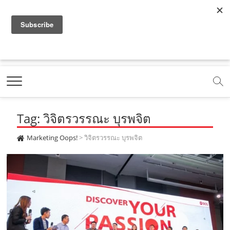
f
y
x
l
i
t
r
a
o
.
i
n
i
s
c
u
c
n
s
k
s
Marketing Oops!
e
t
o
e
t
t
DIGITAL | CREATIVE | ADVERTISING | CAMPAIGN |
STRATEGY
b
u
m
.
a
o
o
b
m
g
k
Tag: วิจิตรวรรณะ บุรพจิต
o
e
e
r
.
k
.
a
c
Marketing Oops!
>
วิจิตรวรรณะ บุรพจิต
.
c
m
o
c
o
.
m
o
m
c
m
o
m