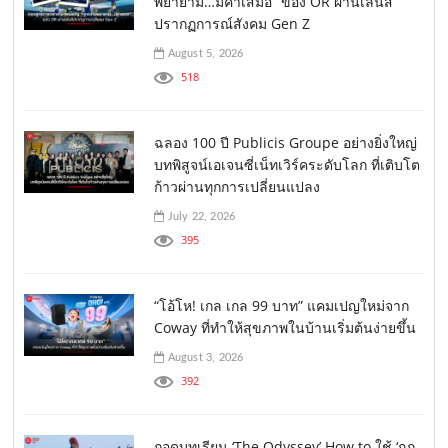
พยายาม…มีค่าเสมอ” ของ OR ผ่านเลนส์
ปรากฏการณ์สังคม Gen Z
August 5, 2026
518
ฉลอง 100 ปี Publicis Groupe อย่างยิ่งใหญ่
บทพิสูจน์เอเจนซี่เน็ทเวิร์คระดับโลก ที่เติบโต
ก้าวผ่านทุกการเปลี่ยนแปลง
July 22, 2026
395
“โอ้โห! เกล เกล 99 บาท” แคมเปญใหม่จาก
Coway ที่ทำให้สุขภาพในบ้านเริ่มต้นง่ายขึ้น
August 3, 2026
392
ถอดบทเรียน ‘The Odyssey’ How to ใช้ ‘กฎ