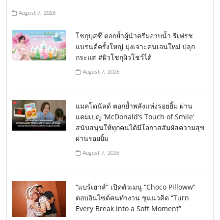
August 7, 2026
โชกุบุสซึ ตอกย้ำผู้นำครีมอาบน้ำ รีเฟรช
แบรนด์ครั้งใหญ่ มุ่งเจาะคนเจนใหม่ ปลุก
กระแส #ผิวโชกุผิวโชว์ได้
August 7, 2026
แมคโดนัลด์ ตอกย้ำพลังแห่งรอยยิ้ม ผ่าน
แคมเปญ ‘McDonald’s Touch of Smile’
สนับสนุนให้ทุกคนได้มีโอกาสสัมผัสความสุข
ผ่านรอยยิ้ม
August 7, 2026
“แบร์เฮาส์” เปิดตัวเมนู “Choco Pilloww”
ตอบอินไซด์คนทำงาน ชูแนวคิด “Turn
Every Break into a Soft Moment”