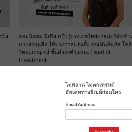
อร์ม
ออมนิคอม มีเดีย กรุ๊ป (ประเทศไทย) กลุ่มบริษัทด้า
การลงทุนสื่อ ได้ประกาศแต่งตั้ง คุณนันท์นภัส โชติ
รัตนะกาญจน์ ขึ้นดำรงตำแหน่ง Head of
Investment
May 11, 2023