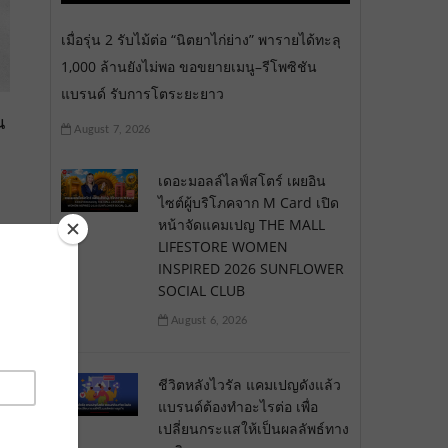
เมื่อรุ่น 2 รับไม้ต่อ “นิตยาไก่ย่าง” พารายได้ทะลุ
1,000 ล้านยังไม่พอ ขอขยายเมนู–รีโพซิชัน
แบรนด์ รับการโตระยะยาว
น
August 7, 2026
เดอะมอลล์ไลฟ์สโตร์ เผยอิน
ไซต์ผู้บริโภคจาก M Card เปิด
หน้าจัดแคมเปญ THE MALL
LIFESTORE WOMEN
INSPIRED 2026 SUNFLOWER
SOCIAL CLUB
August 6, 2026
ชีวิตหลังไวรัล แคมเปญดังแล้ว
แบรนด์ต้องทำอะไรต่อ เพื่อ
เปลี่ยนกระแสให้เป็นผลลัพธ์ทาง