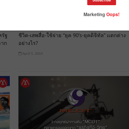
ยัง
ย้อนอดีต สู่ปัจจุบัน มองอนาคต! เทียบทัศนคติ-วิถี
หรัฐ
ชีวิต-เสพสื่อ-ใช้จ่าย “ยุค 90’s-ยุคดิจิทัล” แตกต่าง
งจาก
อย่างไร?
April 5, 2019