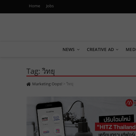
Home
Jobs
Marketing Oops!
DIGITAL | CREATIVE | ADVERTISING | CAMPAIGN | STRA
NEWS
CREATIVE AD
MED
Tag: วิทยุ
Marketing Oops!
>
วิทยุ