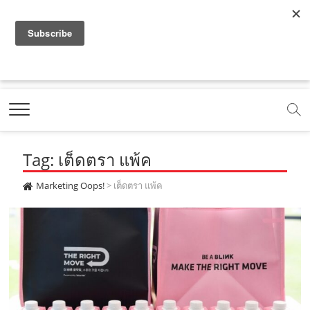
f
y
x
l
i
t
r
a
o
.
i
n
i
s
c
u
c
n
s
k
s
Marketing Oops!
e
t
o
e
t
t
DIGITAL | CREATIVE | ADVERTISING | CAMPAIGN |
STRATEGY
b
u
m
.
a
o
o
b
m
g
k
Tag: เต็ดตรา แพ้ค
o
e
e
r
.
k
.
a
c
Marketing Oops!
>
เต็ดตรา แพ้ค
.
c
m
o
c
o
.
m
o
m
c
m
o
m