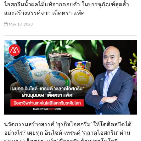
ไอศกรีมน้ำผลไม้แท้จากดอยคำ ในบรรจุภัณฑ์สุดล้ำ
และสร้างสรรค์จาก เต็ดตรา แพ้ค
May 18, 2023
นวัตกรรมสร้างสรรค์ ‘ธุรกิจไอศกรีม’ ให้โตติดสปีดได้
อย่างไร? เผยทุก อินไซต์-เทรนด์ ‘ตลาดไอศกรีม’ ผ่าน