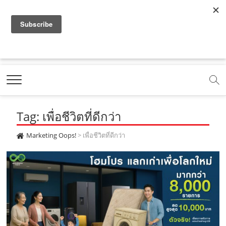
f
y
x
l
i
t
r
a
o
.
i
n
i
s
c
u
c
n
s
k
s
Marketing Oops!
e
t
o
e
t
t
DIGITAL | CREATIVE | ADVERTISING | CAMPAIGN |
STRATEGY
b
u
m
.
a
o
o
b
m
g
k
Tag: เพื่อชีวิตที่ดีกว่า
o
e
e
r
.
k
.
a
c
Marketing Oops!
>
เพื่อชีวิตที่ดีกว่า
.
c
m
o
c
o
.
m
o
m
c
m
o
m