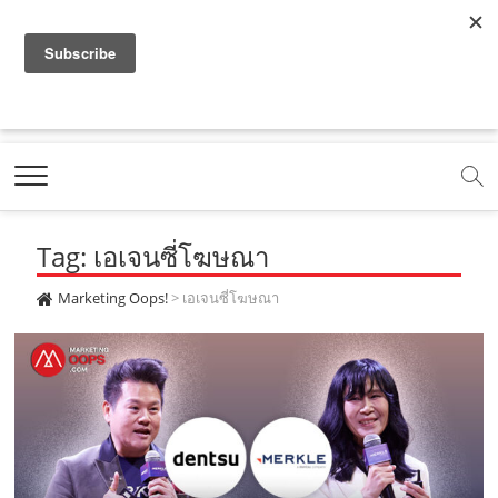
f
y
x
l
i
t
r
a
o
.
i
n
i
s
c
u
c
n
s
k
s
Marketing Oops!
e
t
o
e
t
t
DIGITAL | CREATIVE | ADVERTISING | CAMPAIGN |
STRATEGY
b
u
m
.
a
o
o
b
m
g
k
Tag: เอเจนซี่โฆษณา
o
e
e
r
.
k
.
a
c
Marketing Oops!
>
เอเจนซี่โฆษณา
.
c
m
o
c
o
.
m
o
m
c
m
o
m