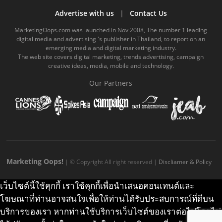
b
u
m
.
a
o
Advertise with us
|
Contact Us
o
b
m
g
k
MarketingOops.com was launched in Nov 2008, The number 1 leading
digital media and advertising 's publisher in Thailand, to report on an
o
e
e
r
.
emerging media and digital marketing industry.
The web site covers digital marketing, trends advertising, campaign
k
.
a
c
creative ideas, media, mobile and technology.
.
c
m
o
Our Partners
c
o
.
m
o
m
c
m
o
m
Marketing Oops!
| © Copyright All right reserved |
Discliamer & Policy
เว็บไซต์นี้ใช้คุกกี้ เราใช้คุกกี้เพื่อนำเสนอคอนเทนต์และ
โฆษณาที่ท่านอาจสนใจเพื่อให้ท่านได้รับประสบการณ์ที่ดีบน
บริการของเรา หากท่านใช้บริการเว็บไซต์ของเราต่อไปโดยไม่