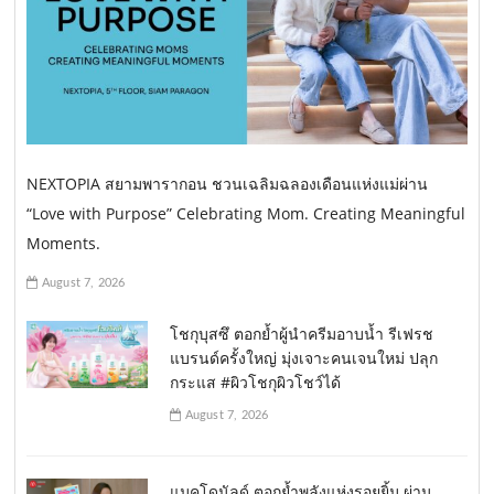
NEXTOPIA สยามพารากอน ชวนเฉลิมฉลองเดือนแห่งแม่ผ่าน
“Love with Purpose” Celebrating Mom. Creating Meaningful
Moments.
August 7, 2026
โชกุบุสซึ ตอกย้ำผู้นำครีมอาบน้ำ รีเฟรช
แบรนด์ครั้งใหญ่ มุ่งเจาะคนเจนใหม่ ปลุก
กระแส #ผิวโชกุผิวโชว์ได้
August 7, 2026
แมคโดนัลด์ ตอกย้ำพลังแห่งรอยยิ้ม ผ่าน