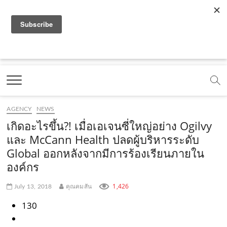
f
y
x
l
i
t
r
a
o
.
i
n
i
s
c
u
c
n
s
k
s
Marketing Oops!
e
t
o
e
t
t
DIGITAL | CREATIVE | ADVERTISING | CAMPAIGN |
STRATEGY
b
u
m
.
a
o
o
b
m
g
k
AGENCY
NEWS
o
e
e
r
.
เกิดอะไรขึ้น?! เมื่อเอเจนซี่ใหญ่อย่าง Ogilvy
k
.
a
c
และ McCann Health ปลดผู้บริหารระดับ
Global ออกหลังจากมีการร้องเรียนภายใน
.
c
m
o
องค์กร
c
o
.
m
o
m
c
1,426
July 13, 2018
คุณคมสัน
m
o
130
m