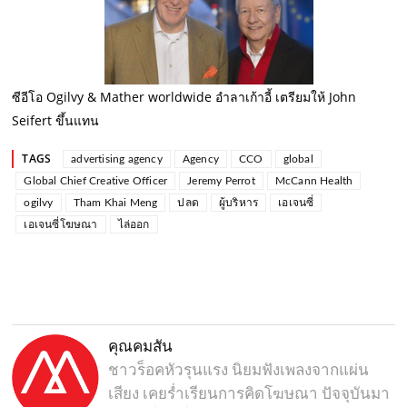
ซีอีโอ Ogilvy & Mather worldwide อำลาเก้าอี้ เตรียมให้ John
Seifert ขึ้นแทน
TAGS
advertising agency
Agency
CCO
global
Global Chief Creative Officer
Jeremy Perrot
McCann Health
ogilvy
Tham Khai Meng
ปลด
ผู้บริหาร
เอเจนซี่
เอเจนซี่โฆษณา
ไล่ออก
คุณคมสัน
ชาวร็อคหัวรุนแรง นิยมฟังเพลงจากแผ่น
เสียง เคยร่ำเรียนการคิดโฆษณา ปัจจุบันมา