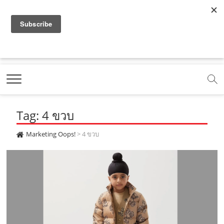
f
y
x
l
i
t
r
a
o
.
i
n
i
s
c
u
c
n
s
k
s
Marketing Oops!
e
t
o
e
t
t
DIGITAL | CREATIVE | ADVERTISING | CAMPAIGN |
STRATEGY
b
u
m
.
a
o
o
b
m
g
k
Tag: 4 ขวบ
o
e
e
r
.
k
.
a
c
Marketing Oops!
>
4 ขวบ
.
c
m
o
c
o
.
m
o
m
c
m
o
m