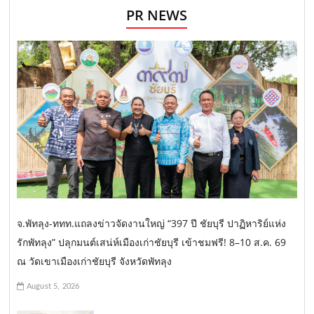
PR NEWS
จ.พัทลุง-ททท.แถลงข่าวจัดงานใหญ่ “397 ปี ชัยบุรี ปาฏิหาริย์แห่ง
รักพัทลุง” ปลุกมนต์เสน่ห์เมืองเก่าชัยบุรี เข้าชมฟรี! 8–10 ส.ค. 69
ณ วัดเขาเมืองเก่าชัยบุรี จังหวัดพัทลุง
August 5, 2026