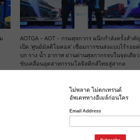
่ม
AOTGA – AOT – กรมศุลกากร ผนึกกำลังครั้งสำคั
เปิด ‘ศูนย์มัลติโมดอล’ เชื่อมการขนส่งแบบไร้รอยต
บก ราง น้ำ อากาศ ผ่านด่านศุลกากรจบในจุดเดียว
ขับเคลื่อนอุตสาหกรรมโลจิสติกส์ไทยสู่สากล
September 6, 2024