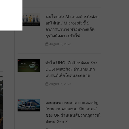
‘คนไทยเก่ง AI แต่องค์กรยังต่อย
อดไม่เป็น’ Microsoft ชี้ 5
อาการน่าห่วง พร้อมทางแก้ที่
ธุรกิจต้องเร่งปรับใช้
August 5, 2026
ทำไม UNO! Coffee ต้องสร้าง
DOS! Matcha? อ่านเกมแตก
แบรนด์เพื่อโตคนละตลาด
August 5, 2026
ถอดสูตรการตลาด ผ่าแคมเปญ
“ทุกความพยายาม…มีค่าเสมอ”
ของ OR ผ่านเลนส์ปรากฏการณ์
สังคม Gen Z