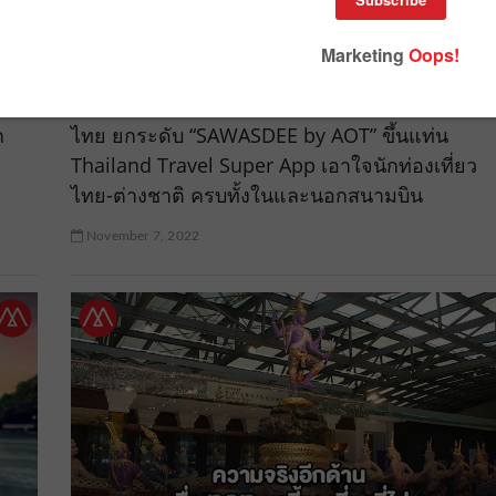
ร
“สกาย ไอซีที” ผนึก “AOT” ระดมพันธมิตรสัญชาติ
ก
ไทย ยกระดับ “SAWASDEE by AOT” ขึ้นแท่น
Thailand Travel Super App เอาใจนักท่องเที่ยว
ไทย-ต่างชาติ ครบทั้งในและนอกสนามบิน
November 7, 2022