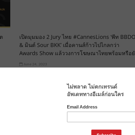
โต
เปิดมุมมอง 2 Jury ไทย #CannesLions ‘พีท BBD
& มินต์ Sour BKK’ เมื่อคานส์ก้าวไปไกลกว่า
Awards Show แล้ววงการโฆษณาไทยพร้อมหรือยั
June 24, 2023