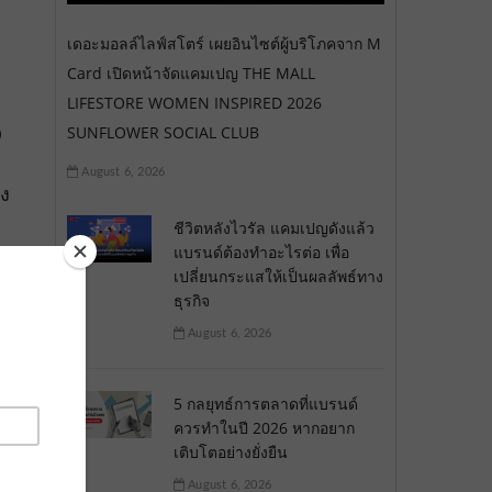
เดอะมอลล์ไลฟ์สโตร์ เผยอินไซต์ผู้บริโภคจาก M
Card เปิดหน้าจัดแคมเปญ THE MALL
LIFESTORE WOMEN INSPIRED 2026
O
SUNFLOWER SOCIAL CLUB
August 6, 2026
ง
ชีวิตหลังไวรัล แคมเปญดังแล้ว
แบรนด์ต้องทำอะไรต่อ เพื่อ
เปลี่ยนกระแสให้เป็นผลลัพธ์ทาง
ธุรกิจ
August 6, 2026
5 กลยุทธ์การตลาดที่แบรนด์
ควรทำในปี 2026 หากอยาก
เติบโตอย่างยั่งยืน
August 6, 2026