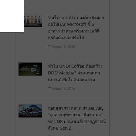
‘คนไทยเก่ง AI แต่องค์กรยังต่อย
อดไม่เป็น’ Microsoft ชี้ 5
อาการน่าห่วง พร้อมทางแก้ที่
ธุรกิจต้องเร่งปรับใช้
August 5, 2026
ทำไม UNO! Coffee ต้องสร้าง
DOS! Matcha? อ่านเกมแตก
แบรนด์เพื่อโตคนละตลาด
August 5, 2026
ถอดสูตรการตลาด ผ่าแคมเปญ
“ทุกความพยายาม…มีค่าเสมอ”
ของ OR ผ่านเลนส์ปรากฏการณ์
สังคม Gen Z