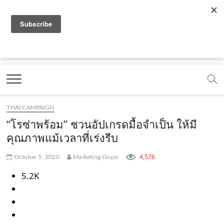
f
y
x
l
i
t
r
a
o
.
i
n
i
s
c
u
c
n
s
k
s
Marketing Oops!
e
t
o
e
t
t
DIGITAL | CREATIVE | ADVERTISING | CAMPAIGN |
STRATEGY
b
u
m
.
a
o
o
b
m
g
k
THAI CAMPAIGN
o
e
e
r
.
“โรซ่าพร้อม” ชวนอัปเกรดมื้อจำเป็น ให้มี
k
.
a
c
คุณภาพแม้เวลาที่เร่งรีบ
.
c
m
o
4,576
October 5, 2020
Marketing Oops!
c
o
.
m
5.2K
o
m
c
m
o
m