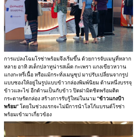
การแปลงโฉมโรซ่าพร้อมจึงเริ่มขึ้น ด้วยการจับเมนูที่หลาก
หลาย อาทิ สเต็กปลาทูน่ารสเผ็ด กะเพรา แกงเขียวหวาน
แกงกะหรี่เนื้อ หรือแม้กระทั่งเมนูซุป มาปรับเปลี่ยนจากรูป
แบบซองให้อยู่ในรูปแบบข้าวกล่องพิมพ์นิยม ด้านหนึ่งบรรจุ
ข้าวและไข่ อีกด้านเป็นกับข้าว ปิดฝามิดชิดพร้อมติด
กระดาษรัดกล่อง สร้างการรับรู้ใหม่ในนาม
“ข้าวแกงป้า
พร้อม”
โดยในช่วงแรกจะไม่มีการนำโลโก้แบรนด์โรซ่า
พร้อมเข้ามาเกี่ยวข้อง