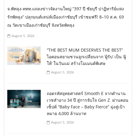
จ.พัทลุง-ททท.แถลงข่าวจัดงานใหญ่ “397 ปี ชัยบุรี ปาฏิหาริย์แห่ง
รักพัทลุง” ปลุกมนต์เสน่ห์เมืองเก่าชัยบุรี เข้าชมฟรี! 8–10 ส.ค. 69
ณ วัดเขาเมืองเก่าชัยบุรี จังหวัดพัทลุง
August 5, 2026
“THE BEST MUM DESERVES THE BEST”
ไอคอนสยามชวนลูกเปลี่ยนจาก ‘ผู้รับ’ เป็น ‘ผู้
ให้’ ในวันแม่ สร้างโมเมนต์พิเศษ
August 5, 2026
ถอดรหัสยุทธศาสตร์ Smooth E จากตำนาน
เวชสำอาง 34 ปี สู่การจับใจ Gen Z ผ่านคอน
เซ็ปต์ “Baby Face – Baby Fierce” มุ่งสู่เป้า
หมาย 4,000 ล้านบาท
August 5, 2026