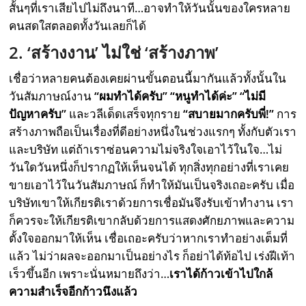
สั้นๆที่เราเสียไปไม่ถึงนาที…อาจทำให้วันนั้นของใครหลาย
คนสดใสตลอดทั้งวันเลยก็ได้
2. ‘สร้างงาน’ ไม่ใช่ ‘สร้างภาพ’
เชื่อว่าหลายคนต้องเคยผ่านขั้นตอนนี้มากันแล้วทั้งนั้นใน
วันสัมภาษณ์งาน
“ผมทำได้ครับ” “หนูทำได้ค่ะ” “ไม่มี
ปัญหาครับ”
และวลีเด็ดเสร็จทุกราย
“สบายมากครับพี่!”
การ
สร้างภาพถือเป็นเรื่องที่ดีอย่างหนึ่งในช่วงแรกๆ ทั้งกับตัวเรา
และบริษัท แต่ถ้าเราซ่อนความไม่จริงใจเอาไว้ในใจ…ไม่
วันใดวันหนึ่งก็ปรากฏให้เห็นจนได้ ทุกสิ่งทุกอย่างที่เราเคย
ขายเอาไว้ในวันสัมภาษณ์ ก็ทำให้มันเป็นจริงเถอะครับ เมื่อ
บริษัทเขาให้เกียรติเราด้วยการเชื่อมันจึงรับเข้าทำงาน เรา
ก็ควรจะให้เกียรติเขากลับด้วยการแสดงศักยภาพและความ
ตั้งใจออกมาให้เห็น เชื่อเถอะครับว่าหากเราทำอย่างเต็มที่
แล้ว ไม่ว่าผลจะออกมาเป็นอย่างไร ก็อย่าได้ท้อไป เร่งฝีเท้า
เร็วขึ้นอีก เพราะนั่นหมายถึงว่า…
เราได้ก้าวเข้าไปใกล้
ความสำเร็จอีกก้าวนึงแล้ว