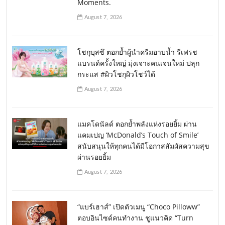
Moments.
August 7, 2026
โชกุบุสซึ ตอกย้ำผู้นำครีมอาบน้ำ รีเฟรช
แบรนด์ครั้งใหญ่ มุ่งเจาะคนเจนใหม่ ปลุก
กระแส #ผิวโชกุผิวโชว์ได้
August 7, 2026
แมคโดนัลด์ ตอกย้ำพลังแห่งรอยยิ้ม ผ่าน
แคมเปญ ‘McDonald’s Touch of Smile’
สนับสนุนให้ทุกคนได้มีโอกาสสัมผัสความสุข
ผ่านรอยยิ้ม
August 7, 2026
“แบร์เฮาส์” เปิดตัวเมนู “Choco Pilloww”
ตอบอินไซด์คนทำงาน ชูแนวคิด “Turn