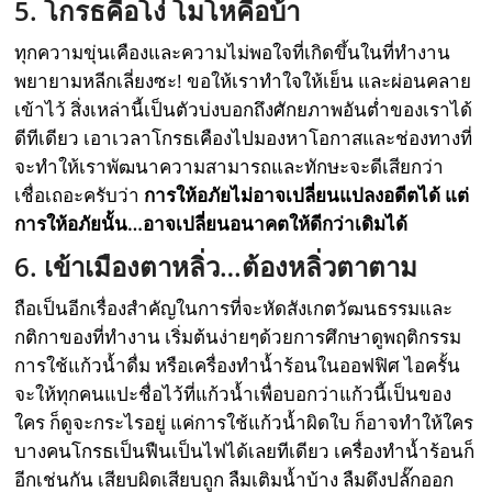
5. โกรธคือโง่ โมโหคือบ้า
ทุกความขุ่นเคืองและความไม่พอใจที่เกิดขึ้นในที่ทำงาน
พยายามหลีกเลี่ยงซะ! ขอให้เราทำใจให้เย็น และผ่อนคลาย
เข้าไว้ สิ่งเหล่านี้เป็นตัวบ่งบอกถึงศักยภาพอันต่ำของเราได้
ดีทีเดียว เอาเวลาโกรธเคืองไปมองหาโอกาสและช่องทางที่
จะทำให้เราพัฒนาความสามารถและทักษะจะดีเสียกว่า
เชื่อเถอะครับว่า
การให้อภัยไม่อาจเปลี่ยนแปลงอดีตได้ แต่
การให้อภัยนั้น…อาจเปลี่ยนอนาคตให้ดีกว่าเดิมได้
6. เข้าเมืองตาหลิ่ว…ต้องหลิ่วตาตาม
ถือเป็นอีกเรื่องสำคัญในการที่จะหัดสังเกตวัฒนธรรมและ
กติกาของที่ทำงาน เริ่มต้นง่ายๆด้วยการศึกษาดูพฤติกรรม
การใช้แก้วน้ำดื่ม หรือเครื่องทำน้ำร้อนในออฟฟิศ ไอครั้น
จะให้ทุกคนแปะชื่อไว้ที่แก้วน้ำเพื่อบอกว่าแก้วนี้เป็นของ
ใคร ก็ดูจะกระไรอยู่ แค่การใช้แก้วน้ำผิดใบ ก็อาจทำให้ใคร
บางคนโกรธเป็นฟืนเป็นไฟได้เลยทีเดียว เครื่องทำน้ำร้อนก็
อีกเช่นกัน เสียบผิดเสียบถูก ลืมเติมน้ำบ้าง ลืมดึงปลั๊กออก