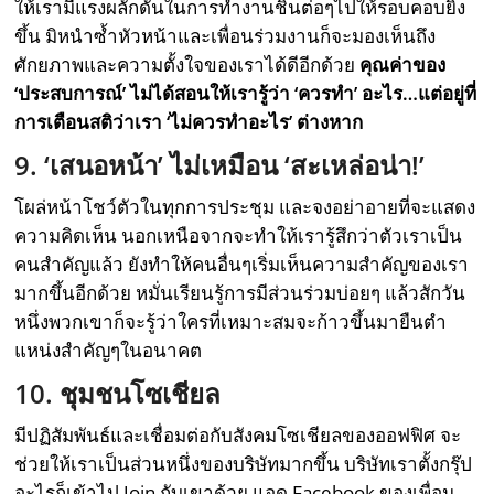
ให้เรามีแรงผลักดันในการทำงานชิ้นต่อๆไปให้รอบคอบยิ่ง
ขึ้น มิหนำซ้ำหัวหน้าและเพื่อนร่วมงานก็จะมองเห็นถึง
ศักยภาพและความตั้งใจของเราได้ดีอีกด้วย
คุณค่าของ
‘ประสบการณ์’ ไม่ได้สอนให้เรารู้ว่า ‘ควรทำ’ อะไร…แต่อยู่ที่
การเตือนสติว่าเรา ‘ไม่ควรทำอะไร’ ต่างหาก
9. ‘เสนอหน้า’ ไม่เหมือน ‘สะเหล่อน่า!’
โผล่หน้าโชว์ตัวในทุกการประชุม และจงอย่าอายที่จะแสดง
ความคิดเห็น นอกเหนือจากจะทำให้เรารู้สึกว่าตัวเราเป็น
คนสำคัญแล้ว ยังทำให้คนอื่นๆเริ่มเห็นความสำคัญของเรา
มากขึ้นอีกด้วย หมั่นเรียนรู้การมีส่วนร่วมบ่อยๆ แล้วสักวัน
หนึ่งพวกเขาก็จะรู้ว่าใครที่เหมาะสมจะก้าวขึ้นมายืนตำ
แหน่งสำคัญๆในอนาคต
10. ชุมชนโซเชียล
มีปฏิสัมพันธ์และเชื่อมต่อกับสังคมโซเชียลของออฟฟิศ จะ
ช่วยให้เราเป็นส่วนหนึ่งของบริษัทมากขึ้น บริษัทเราตั้งกรุ๊ป
อะไรก็เข้าไป Join กับเขาด้วย แอด Facebook ของเพื่อน