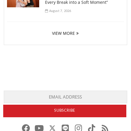
Every Break into a Soft Moment”
August 7, 2026
VIEW MORE
f
y
l
i
t
r