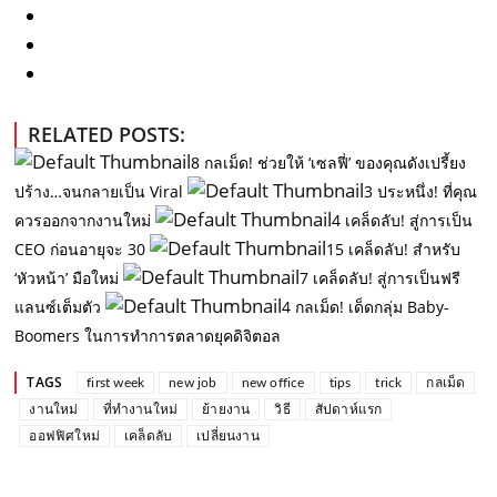
RELATED POSTS:
8 กลเม็ด! ช่วยให้ ‘เซลฟี่’ ของคุณดังเปรี้ยง
ปร้าง…จนกลายเป็น Viral
3 ประหนึ่ง! ที่คุณ
ควรออกจากงานใหม่
4 เคล็ดลับ! สู่การเป็น
CEO ก่อนอายุจะ 30
15 เคล็ดลับ! สำหรับ
‘หัวหน้า’ มือใหม่
7 เคล็ดลับ! สู่การเป็นฟรี
แลนซ์เต็มตัว
4 กลเม็ด! เด็ดกลุ่ม Baby-
Boomers ในการทำการตลาดยุคดิจิตอล
TAGS
first week
new job
new office
tips
trick
กลเม็ด
งานใหม่
ที่ทำงานใหม่
ย้ายงาน
วิธี
สัปดาห์แรก
ออฟฟิศใหม่
เคล็ดลับ
เปลี่ยนงาน