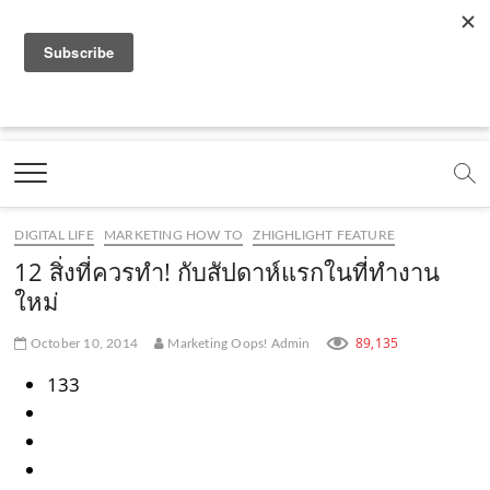
f
y
l
i
t
r
x
.
a
o
i
n
i
s
c
o
c
u
n
s
k
s
m
Marketing Oops!
e
t
e
t
t
DIGITAL | CREATIVE | ADVERTISING | CAMPAIGN |
STRATEGY
b
u
.
a
o
o
b
m
g
k
DIGITAL LIFE
MARKETING HOW TO
ZHIGHLIGHT FEATURE
o
e
e
r
.
12 สิ่งที่ควรทำ! กับสัปดาห์แรกในที่ทำงาน
k
.
a
c
ใหม่
.
c
m
o
89,135
October 10, 2014
Marketing Oops! Admin
c
o
.
m
133
o
m
c
m
o
m