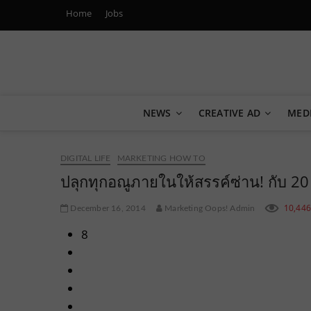
Home
Jobs
Marketing Oops!
DIGITAL | CREATIVE | ADVERTISING | CAMPAIGN | STRA
NEWS
CREATIVE AD
MED
DIGITAL LIFE
MARKETING HOW TO
ปลุกทุกอณูภายในให้สรรค์ซ่าน! กับ 20
10,44
December 16, 2014
Marketing Oops! Admin
8