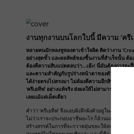
งานทุกงานบนโลกใบนี้ มีความ ‘ครี
หลายคนมักหลงหูหลงตาเข้าใจผิด คิดว่างาน ‘Crea
อย่างสุดขั้ว และผลลัพธ์ของชิ้นงานที่สำเร็จนั้น ต
ต้องตีความสิบแปดตลบว่า…เอ๊ะ! นี่มันต้องการจะสื่
และความสำคัญกับรูปร่างหน้าตาของตัวงาน มากกว
ได้ง่ายตรงไปตรงมา ไม่ต้องตีความอีกสิบแปดตลบใ
‘ครีเอทีฟ’ อย่างแท้จริง ส่งผลให้ไม่สามารถฝึกฝน
เลยแม้แต่เม็ดเดียว
คำว่า ‘ครีเอทีฟ’ จึงแอบฝังลึกฝังตัวอยู่ในงานทุ
ไม่ว่าเราจะประกอบอาชีพอะไร ก็ล้วนแต่ต้องใช้คว
สร้างสรรค์ในการที่จะกวาดฝุ่นขยะให้สะอาดราบเรี
สากรรจ์ไม่ใช่ย่อยเลยเชียวล่ะ และนี่คือ 20 เคล็ด 