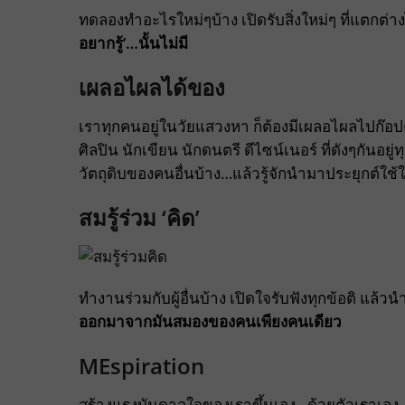
ทดลองทำอะไรใหม่ๆบ้าง เปิดรับสิ่งใหม่ๆ ที่แตกต
อยากรู้’…นั้นไม่มี
เผลอไผลได้ของ
เราทุกคนอยู่ในวัยแสวงหา ก็ต้องมีเผลอไผลไปก๊อป
ศิลปิน นักเขียน นักดนตรี ดีไซน์เนอร์ ที่ดังๆกันอยู
วัตถุดิบของคนอื่นบ้าง…แล้วรู้จักนำมาประยุกต์ใ
สมรู้ร่วม ‘คิด’
ทำงานร่วมกับผู้อื่นบ้าง เปิดใจรับฟังทุกข้อติ แล้
ออกมาจากมันสมองของคนเพียงคนเดียว
MEspiration
สร้างแรงบันดาลใจของเราขึ้นเอง…ด้วยตัวเราเอง