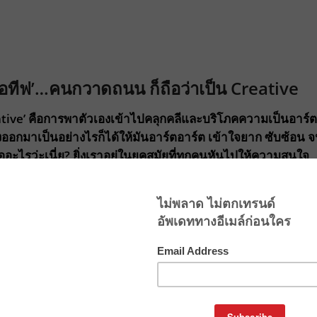
เอทีฟ’…คนกวาดถนน ก็ถือว่าเป็น Creative
tive’ คือการพาตัวเองเข้าไปคลุกคลีและบริโภคความเป็นอาร์ต
้องออกมาเป็นอย่างไรก็ได้ให้มันอาร์ตอาร์ต เข้าใจยาก ซับซ้อน 
ออะไรว่ะเนี่ย? ยิ่งเราอยู่ในยุคสมัยที่ทุกคนหันไปให้ความสนใจ
่าแกนความคิดที่เฉียบคม มีความเป็นตัวของตัวเอง และสื่อส
ห้ปวดลำไส้เล่น…จึงยิ่งทำให้ใครหลายคนไม่เข้าใจคำว่า
และพัฒนาตนเอง ดึงความเป็นครีเอทีฟเหล่านั้นออกมาใช้งานได้
กงาน ตำแหน่งทุกตำแหน่ง…ไม้เว้นแม้กระทั่งในตัวพวกเราทุกคนเอง
ามเป็นครีเอทีฟเกือบทั้งสิ้น หากคนกวาดถนนไม่ใช้ความคิด
ยบ เป็นไปในทิศทางเดียวกันตลอดทั้งวันนั้น ก็แลดูจะสาหัส
ที่จะปลุกต่อมความเป็น ‘ครีเอทีฟ’ ในตัวเรา…ให้เสียวซ่านอย่าง