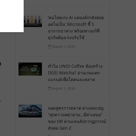
‘คนไทยเก่ง AI แต่องค์กรยังต่อย
อดไม่เป็น’ Microsoft ชี้ 5
อาการน่าห่วง พร้อมทางแก้ที่
ธุรกิจต้องเร่งปรับใช้
August 5, 2026
ง
ทำไม UNO! Coffee ต้องสร้าง
DOS! Matcha? อ่านเกมแตก
แบรนด์เพื่อโตคนละตลาด
August 5, 2026
…
ถอดสูตรการตลาด ผ่าแคมเปญ
“ทุกความพยายาม…มีค่าเสมอ”
ของ OR ผ่านเลนส์ปรากฏการณ์
สังคม Gen Z