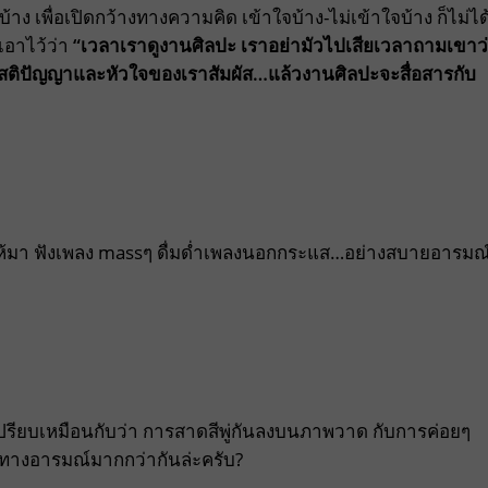
 เพื่อเปิดกว้างทางความคิด เข้าใจบ้าง-ไม่เข้าใจบ้าง ก็ไม่ได
เอาไว้ว่า
“เวลาเราดูงานศิลปะ เราอย่ามัวไปเสียเวลาถามเขาว
้สติปัญญาและหัวใจของเราสัมผัส…แล้วงานศิลปะจะสื่อสารกับ
ใครให้มา ฟังเพลง massๆ ดื่มด่ำเพลงนอกกระแส…อย่างสบายอารมณ
 ให้เปรียบเหมือนกับว่า การสาดสีพู่กันลงบนภาพวาด กับการค่อยๆ
ทางอารมณ์มากกว่ากันล่ะครับ?