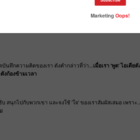
ะจดบันทึกความคิดของเรา ดังคำกล่าวที่ว่า…
เมื่อเรา ‘พูด’ ไอเดียดั
ราดังก้องข้ามเวลา
 ซึมซับ สนุกไปกับพวกเขา และจงใช้ ‘ใจ’ ของเราสัมผัสเสมอ เพราะ
ับ