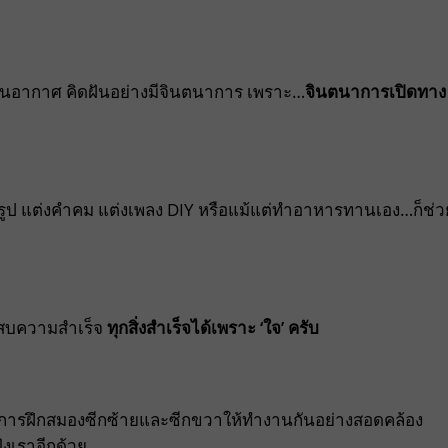
ในอากาศ คิดฝันอย่างมีจินตนาการ เพราะ…
จินตนาการเปิดทาง
วาดรูป แต่งคำคม แต่งเพลง DIY หรือแม้แต่ทำอาหารทานเอง…ก็ช่ว
ระสบความสำเร็จ
ทุกสิ่งสำเร็จได้เพราะ ‘ใจ’ ครับ
กจะเป็นการฝึกสมองซีกซ้ายและซีกขวาให้ทำงานกันอย่างสอดคล้อง
ังเราอีกด้วย