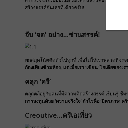
สร้างสรรค์กันเลยทีเดียวครับ!
จับ ‘จด’ อย่าง…ซ่านสรรค์!
พกสมุดโน้ตติดตัวไปทุกที่ เพื่อไม่ให้เราพลาดที่จ
ก้องเพียงข้ามห้อง, แต่เมื่อเรา ‘เขียน’ ไอเดียของเ
คลุก ‘ครี’
คลุกคลีอยู่กับคนที่มีความคิดสร้างสรรค์ เรียนรู้
การลงทุนด้วย ‘ความจริงใจ’ กำไรคือ ‘มิตรภาพ’ คร
Creoutive…ครีเอเที่ยว