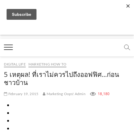
f
y
x
l
i
t
r
a
o
.
i
n
i
s
c
u
c
n
s
k
s
Marketing Oops!
e
t
o
e
t
t
DIGITAL | CREATIVE | ADVERTISING | CAMPAIGN |
STRATEGY
b
u
m
.
a
o
o
b
m
g
k
DIGITAL LIFE
MARKETING HOW TO
o
e
e
r
.
5 เหตุผล! ที่เราไม่ควรไปถึงออฟฟิศ…ก่อน
k
.
a
c
ชาวบ้าน
.
c
m
o
18,180
February 19, 2015
Marketing Oops! Admin
c
o
.
m
o
m
c
m
o
m