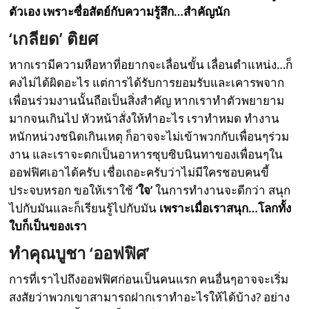
ตัวเอง เพราะซื่อสัตย์กับความรู้สึก…สำคัญนัก
‘เกลียด’ ติยศ
หากเรามีความหือหาที่อยากจะเลื่อนขั้น เลื่อนตำแหน่ง…ก็
คงไม่ได้ผิดอะไร แต่การได้รับการยอมรับและเคารพจาก
เพื่อนร่วมงานนั้นถือเป็นสิ่งสำคัญ หากเราทำตัวพยายาม
มากจนเกินไป หัวหน้าสั่งให้ทำอะไร เราทำหมด ทำงาน
หนักหน่วงชนิดเกินเหตุ ก็อาจจะไม่เข้าพวกกับเพื่อนๆร่วม
งาน และเราจะตกเป็นอาหารซุบซิบนินทาของเพื่อนๆใน
ออฟฟิศเอาได้ครับ เชื่อเถอะครับว่าไม่มีใครชอบคนขี้
ประจบหรอก ขอให้เราใช้
‘ใจ’
ในการทำงานจะดีกว่า สนุก
ไปกับมันและก็เรียนรู้ไปกับมัน
เพราะเมื่อเราสนุก…โลกทั้ง
ใบก็เป็นของเรา
ทำคุณบูชา ‘ออฟฟิศ’
การที่เราไปถึงออฟฟิศก่อนเป็นคนแรก คนอื่นๆอาจจะเริ่ม
สงสัยว่าพวกเขาสามารถฝากเราทำอะไรให้ได้บ้าง? อย่าง