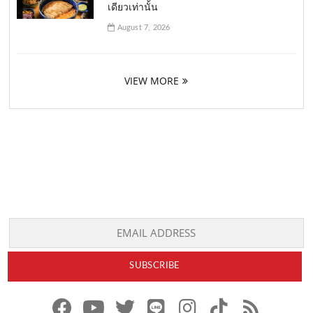
เดียวเท่านั้น
August 7, 2026
VIEW MORE
f
y
x
l
i
t
r