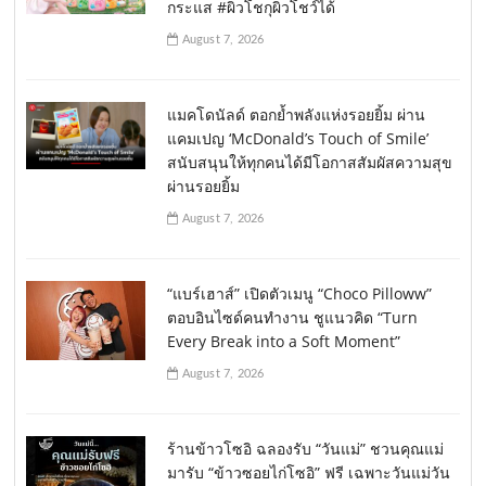
กระแส #ผิวโชกุผิวโชว์ได้
August 7, 2026
แมคโดนัลด์ ตอกย้ำพลังแห่งรอยยิ้ม ผ่าน
แคมเปญ ‘McDonald’s Touch of Smile’
สนับสนุนให้ทุกคนได้มีโอกาสสัมผัสความสุข
ผ่านรอยยิ้ม
August 7, 2026
“แบร์เฮาส์” เปิดตัวเมนู “Choco Pilloww”
ตอบอินไซด์คนทำงาน ชูแนวคิด “Turn
Every Break into a Soft Moment”
August 7, 2026
ร้านข้าวโซอิ ฉลองรับ “วันแม่” ชวนคุณแม่
มารับ “ข้าวซอยไก่โซอิ” ฟรี เฉพาะวันแม่วัน