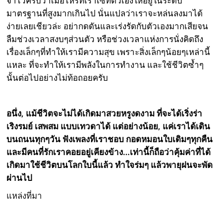
จำไว้ครับว่าเมื่อไหร่ที่เราเซ็ทตัวเองให้อยู่ในระดับ
มาตรฐานที่สูงมากเกินไป นั่นแปลว่าเราจะหล่นลงมาได้
ง่ายเลยเชียวล่ะ อย่ากดดันและเร่งรัดกับตัวเองมากเสียจน
ลืมช่วงเวลาสงบๆส่วนตัว หรือช่วงเวลาแห่งการนั่งคิดถึง
เรื่องเล็กๆที่ทำให้เรามีความสุข เพราะสิ่งเล็กๆน้อยๆเหล่านี้
แหละ ที่จะทำให้เรามีพลังในการทำงาน และใช้ชีวิตซ้ำๆ
นั้นต่อไปอย่างไม่ท้อถอยครับ
อนึ่ง, แม้ชีวิตจะไม่ได้เกิดมาสวยหรูงดงาม ที่จะได้เริ่งร่า
เริงรมย์ เสพสม แบบเทวดาได้ แต่อย่างน้อย, แค่เราได้เดิน
บนถนนทุกๆวัน ฟังเพลงที่เราชอบ กอดหมอนใบเดิมๆทุกคืน
และมีคนที่รักเราคอยอยู่เคียงข้าง…เท่านี้ก็ถือว่าคุ้มค่าที่ได้
เกิดมาใช้ชีวิตบนโลกใบนี้แล้ว ทำใจร่มๆ แล้วพายุฝนจะพัด
ผ่านไป
แหล่งที่มา