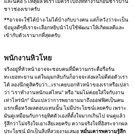
และนี่คือ 5 เหตุผล ที่เราไม่ควรไปถึงที่ทำงานก่อนชาวบ้าน
ชาวช่องเขาครับ
**
อาจจะใช้ได้บ้าง-ไม่ได้บ้างกับบางคน แต่ก็หวังว่าจะเป็น
ข้อมูลดีๆที่เราจะเลือกหยิบนำไปใช้พัฒนาให้เกิดผลดีและ
เข้ากับตัวเรามากที่สุดครับ
พนักงานหิวโหย
จริงอยู่ที่หัวหน้าอาจจะชอบคนที่มีความกระตือรือร้น
ทะเยอทะยาน แต่ในมุมกลับกันก็อาจจะส่งผลไม่ดีต่อตัวเรา
ได้ ลองนึกดูสิครับว่า…เราเคยบอกหัวหน้าของเราหรือเปล่า
ว่า “เราทำงานหนักแค่ไหน” หรือ “ผมไม่ค่อยใส่ใจกับงาน
เท่าไหร่นัก” นั่นแปลว่าการพยายามมาถึงออฟฟิศเป็นคน
แรกเพื่อหวังผลตอบแทนนั้น ไม่มีประโยชน์เลยครับ เพราะ
มันดูเหมือนกับการอุทิศตัวเองที่ตั้งใจมากเกินไป จนดูแล้ว
รู้สึกว่าไม่จริงใจเอาเสียเลยครับ ความจริงใจที่อิสระจากผล
ประโยชน์ มักเป็นสิ่งที่สวยงามเสมอ
หมั่นเคารพความรู้สึก