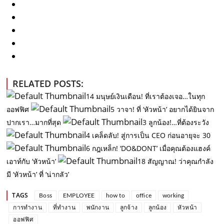
RELATED POSTS:
14 มนุษย์เงินเดือน! ที่เราต้องเจอ…ในทุก
ออฟฟิศ
5 วาจา! ที่ ‘หัวหน้า’ อยากได้ยินจาก
ปากเรา…มากที่สุด
3 ลูกน้อง!…ที่ต้องระวัง
4 เคล็ดลับ! สู่การเป็น CEO ก่อนอายุจะ 30
6 กฎเหล็ก! ‘DO&DONT’ เมื่อคุณต้องแฮงค์
เอาท์กับ ‘หัวหน้า’
18 สัญญาณ! ว่าคุณกำลัง
มี ‘หัวหน้า’ ที่ ‘น่ากลัว’
TAGS
Boss
EMPLOYEE
how to
office
working
การทำงาน
ที่ทำงาน
พนักงาน
ลูกจ้าง
ลูกน้อง
หัวหน้า
ออฟฟิศ