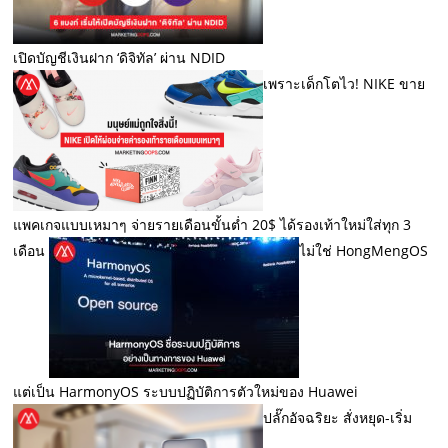
เปิดบัญชีเงินฝาก ‘ดิจิทัล’ ผ่าน NDID
เพราะเด็กโตไว! NIKE ขาย
แพคเกจแบบเหมาๆ จ่ายรายเดือนขั้นต่ำ 20$ ได้รองเท้าใหม่ใส่ทุก 3
เดือน
ไม่ใช่ HongMengOS
แต่เป็น HarmonyOS ระบบปฏิบัติการตัวใหม่ของ Huawei
ปลั๊กอัจฉริยะ สั่งหยุด-เริ่ม