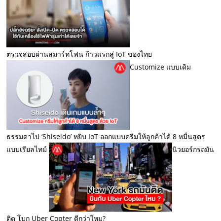
ตรวจสอบผ่านสมาร์ทโฟน ก้าวแรกสู่ IoT ของไทย
Customize แบบเดิม
ธรรมดาไป ‘Shiseido’ หยิบ IoT ออกแบบครีมให้ลูกค้าได้ 8 หมื่นสูตร
แบบเรียลไทม์
นิวยอร์กรถมัน
ติด โบก Uber Copter ดีกว่าไหม?