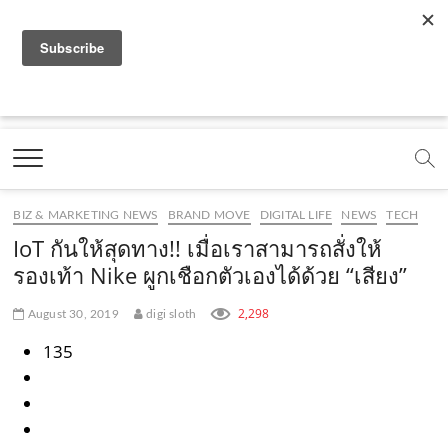
f
y
x
l
i
t
r
a
o
.
i
n
i
s
c
u
c
n
s
k
s
Marketing Oops!
e
t
o
e
t
t
DIGITAL | CREATIVE | ADVERTISING | CAMPAIGN |
STRATEGY
b
u
m
.
a
o
o
b
m
g
k
BIZ & MARKETING NEWS
BRAND MOVE
DIGITAL LIFE
NEWS
TECH
o
e
e
r
.
IoT กันให้สุดทาง!! เมื่อเราสามารถสั่งให้
k
.
a
c
รองเท้า Nike ผูกเชือกตัวเองได้ด้วย “เสียง”
.
c
m
o
2,298
August 30, 2019
digi sloth
c
o
.
m
135
o
m
c
m
o
m