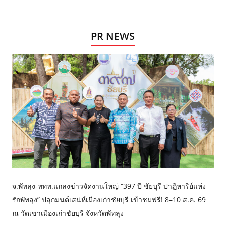
PR NEWS
จ.พัทลุง-ททท.แถลงข่าวจัดงานใหญ่ “397 ปี ชัยบุรี ปาฏิหาริย์แห่ง
รักพัทลุง” ปลุกมนต์เสน่ห์เมืองเก่าชัยบุรี เข้าชมฟรี! 8–10 ส.ค. 69
ณ วัดเขาเมืองเก่าชัยบุรี จังหวัดพัทลุง