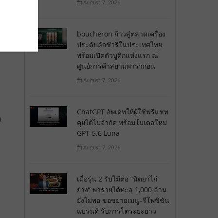
August 7, 2026
่”
boucheron ก้าวสู่ตลาดเครื่อง
ประดับลักชัวรี่ในประเทศไทย
พร้อมเปิดตัวบูติกแห่งแรก ณ
ศูนย์การค้าสยามพารากอน
August 7, 2026
ChatGPT อัพเดทให้ผู้ใช้ฟรีแชท
ง
คุยได้ไม่จำกัด พร้อมโมเดลใหม่
GPT-5.6 Luna
August 7, 2026
เมื่อรุ่น 2 รับไม้ต่อ “นิตยาไก่
ย่าง” พารายได้ทะลุ 1,000 ล้าน
ยังไม่พอ ขอขยายเมนู–รีโพซิชัน
แบรนด์ รับการโตระยะยาว