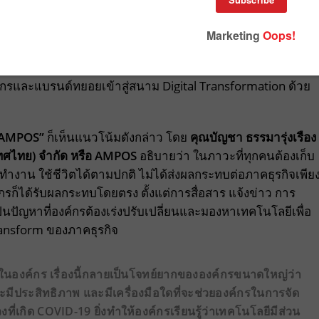
tion
กันมาหลายปี แต่คำถามที่ว่า
“ทำอย่างไร”
,
“จำเป็นหรือไม
คุ้มค่า”
ก็ยังเป็นเรื่องคาใจของหลายต่อหลายองค์กร แต่ในช่วง
งค์กรและแบรนด์ทยอยเข้าสู่สนาม Digital Transformation ด้วย
AMPOS”
ก็เห็นแนวโน้มดังกล่าว โดย
คุณบัญชา
ธรรมารุ่งเรือง
เทศไทย) จำกัด
หรือ
AMPOS
อธิบายว่า ในภาวะที่ทุกคนต้องเก็บ
ปทำงาน ใช้ชีวิตได้ตามปกติ ไม่ได้ส่งผลกระทบต่อภาคธุรกิจเพีย
รก็ได้รับผลกระทบโดยตรง ตั้งแต่การสื่อสาร แจ้งข่าว การ
ัญหาที่องค์กรต้องเร่งปรับเปลี่ยนและมองหาเทคโนโลยีเพื่อ
ransform ของภาคธุรกิจ
ในองค์กร เรื่องนี้กลายเป็นโจทย์ยากขององค์กรขนาดใหญ่ว่า
ละมีประสิทธิภาพ และมีเครื่องมือใดที่จะช่วยองค์กรในการจัด
งที่เกิด COVID-19 ยิ่งทำให้องค์กรเรียนรู้ว่าเทคโนโลยีมีส่วน