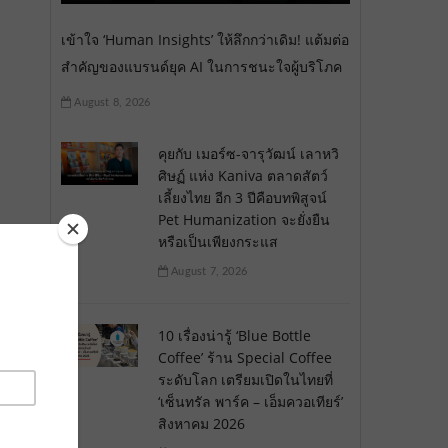
เข้าใจ ‘Human Insights’ ให้ลึกกว่าเดิม! แต้มต่อ
สำคัญของแบรนด์ยุค AI ในการชนะใจผู้บริโภค
August 8, 2026
คุยกับ เมอร์ซ-จารุวัฒน์ เลาหวิ
ศิษฏ์ แห่ง Kaniva ตลาดสัตว์
เลี้ยงไทย อีก 3 ปีคือบทพิสูจน์
Pet Humanization จะยั่งยืน
หรือเป็นเพียงกระแส
August 7, 2026
10 เรื่องน่ารู้ ‘Blue Bottle
Coffee’ ร้าน Special Coffee
ระดับโลก เตรียมเปิดในไทยที่
‘เซ็นทรัล พาร์ค – เอ็มควอเทียร์’
สิงหาคม 2026