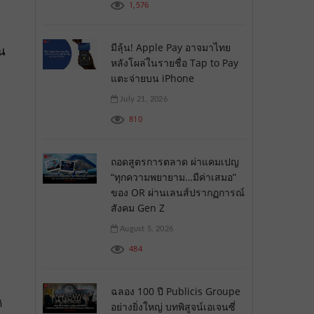
1,576
มีลุ้น! Apple Pay อาจมาไทย
น
หลังโผล่ในรายชื่อ Tap to Pay
แตะจ่ายบน iPhone
้
July 21, 2026
810
ถอดสูตรการตลาด ผ่าแคมเปญ
“ทุกความพยายาม…มีค่าเสมอ”
ของ OR ผ่านเลนส์ปรากฏการณ์
สังคม Gen Z
August 5, 2026
484
ฉลอง 100 ปี Publicis Groupe
ิ
อย่างยิ่งใหญ่ บทพิสูจน์เอเจนซี่