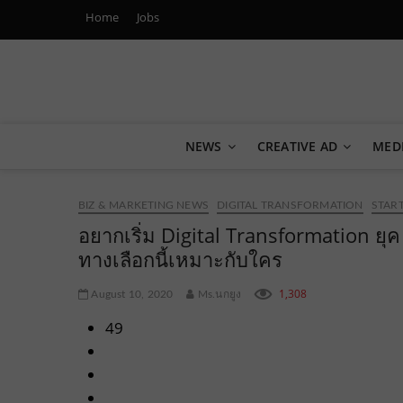
Home
Jobs
Marketing Oops!
DIGITAL | CREATIVE | ADVERTISING | CAMPAIGN | STRA
NEWS
CREATIVE AD
MED
BIZ & MARKETING NEWS
DIGITAL TRANSFORMATION
STAR
อยากเริ่ม Digital Transformation 
ทางเลือกนี้เหมาะกับใคร
1,308
August 10, 2020
Ms.นกยูง
49