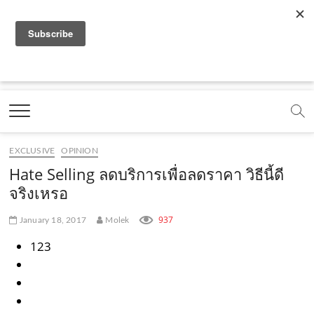
f
y
x
l
i
t
r
a
o
.
i
n
i
s
c
u
c
n
s
k
s
Marketing Oops!
e
t
o
e
t
t
DIGITAL | CREATIVE | ADVERTISING | CAMPAIGN |
STRATEGY
b
u
m
.
a
o
o
b
m
g
k
EXCLUSIVE
OPINION
o
e
e
r
.
Hate Selling ลดบริการเพื่อลดราคา วิธีนี้ดี
k
.
a
c
จริงเหรอ
.
c
m
o
937
January 18, 2017
Molek
c
o
.
m
123
o
m
c
m
o
m