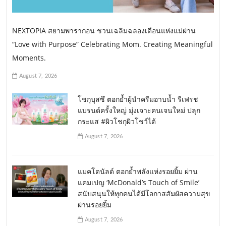
NEXTOPIA สยามพารากอน ชวนเฉลิมฉลองเดือนแห่งแม่ผ่าน
“Love with Purpose” Celebrating Mom. Creating Meaningful
Moments.
August 7, 2026
โชกุบุสซึ ตอกย้ำผู้นำครีมอาบน้ำ รีเฟรช
แบรนด์ครั้งใหญ่ มุ่งเจาะคนเจนใหม่ ปลุก
กระแส #ผิวโชกุผิวโชว์ได้
August 7, 2026
แมคโดนัลด์ ตอกย้ำพลังแห่งรอยยิ้ม ผ่าน
แคมเปญ ‘McDonald’s Touch of Smile’
สนับสนุนให้ทุกคนได้มีโอกาสสัมผัสความสุข
ผ่านรอยยิ้ม
August 7, 2026