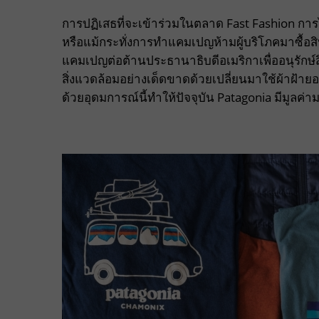
การปฏิเสธที่จะเข้าร่วมในตลาด Fast Fashion กา
หรือแม้กระทั่งการทำแคมเปญห้ามผู้บริโภคมาซื้อสินค้
แคมเปญต่อต้านประธานาธิบดีอเมริกาเพื่ออนุรักษ์ส
สิ่งแวดล้อมอย่างเด็ดขาดด้วยเปลี่ยนมาใช้ผ้าฝ้ายออ
ด้วยอุดมการณ์นี้ทำให้ปัจจุบัน Patagonia มีมูลค่