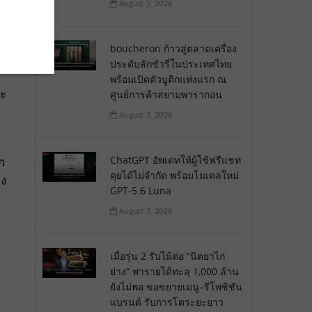
August 7, 2026
boucheron ก้าวสู่ตลาดเครื่อง
ประดับลักชัวรี่ในประเทศไทย
พร้อมเปิดตัวบูติกแห่งแรก ณ
ละ
ศูนย์การค้าสยามพารากอน
August 7, 2026
ChatGPT อัพเดทให้ผู้ใช้ฟรีแชท
ก
คุยได้ไม่จำกัด พร้อมโมเดลใหม่
าง
GPT-5.6 Luna
August 7, 2026
เมื่อรุ่น 2 รับไม้ต่อ “นิตยาไก่
ย่าง” พารายได้ทะลุ 1,000 ล้าน
ยังไม่พอ ขอขยายเมนู–รีโพซิชัน
แบรนด์ รับการโตระยะยาว