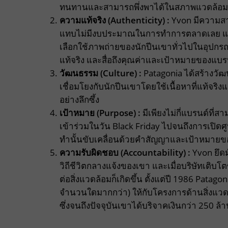
ทนทานและสามารถพึ่งพาได้ในสภาพแวดล้อมที่โห
ความแท้จริง (Authenticity) :
Yvon มีความสา
แทบไม่มีงบประมาณในการทำการตลาดเลย แท
เลือกใช้ภาพถ่ายของนักปีนเขาทั่วไปในอุปกรณ์ข
แท้จริง และสื่อถึงคุณค่าและเป้าหมายของแบร
วัฒนธรรม (Culture) :
Patagonia ได้สร้างวั
เชื่อมโยงกับนักปีนเขาโดยใช้เนื้อหาที่แท้จริงแ
อย่างลึกซึ้ง
เป้าหมาย (Purpose) :
มีเพียงไม่กี่แบรนด์ที่
เข้าร่วมในวัน Black Friday ไปจนถึงการเปิดศูน
ทำนั้นขับเคลื่อนด้วยคำสัญญาและเป้าหมาย
ความรับผิดชอบ (Accountability) :
Yvon ยึดม
วิถีชีวิตกลางแจ้งของเขา และเมื่อบริษัทเติบโ
ต่อสิ่งแวดล้อมก็เกิดขึ้น ตั้งแต่ปี 1986 Pata
จำนวนใดมากกว่า) ให้กับโครงการด้านสิ่งแวด
ซึ่งจนถึงปัจจุบันเขาได้บริจาคเงินกว่า 250 ล้