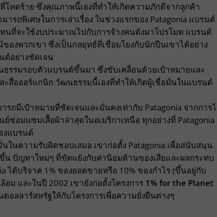
ดร้าย ซึ่งคุณภาพนี้เองที่ทำให้เกิดความภักดีจากลูกค้า
มารถพิเศษในการเล่าเรื่อง ในช่วงแรกของ Patagonia แบรนด์
นที่จะใช้งบประมาณไปกับการจ้างคนดังมาโปรโมท แบรนด์
องพวกเขา ซึ่งเป็นกลยุทธ์ที่เชื่อมโยงกับนักปีนเขาได้อย่าง
นด์อย่างชัดเจน
ฒนธรรมรอบตัวแบรนด์ขึ้นมา ซึ่งขับเคลื่อนด้วยเป้าหมายและ
ละสื่อออร์แกนิก วัฒนธรรมนี้เองที่ทำให้เกิดผู้เชื่อมั่นในแบรนด์
สามารถมีเป้าหมายที่ชัดเจนและมั่นคงเท่ากับ Patagonia จากการไ
ย์ซ่อมแซมเสื้อผ้าล่าสุดในอเมริกาเหนือ ทุกอย่างที่ Patagonia
ของแบรนด์
ั่นในความรับผิดชอบเสมอ เขาก่อตั้ง Patagonia เพื่อสนับสนุน
ตขึ้น ปัญหาใหม่ๆ ที่ขัดแย้งกับค่านิยมด้านของเสียและผลกระทบ
gonia ได้บริจาค 1% ของยอดขายหรือ 10% ของกำไร (ขึ้นอยู่กับ
ล้อม และในปี 2002 เขายังก่อตั้งโครงการ
1% for the Planet
านดอลลาร์สหรัฐให้กับโครงการเพื่อความยั่งยืนต่างๆ