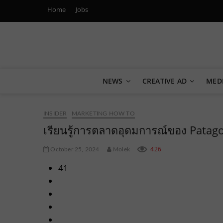
Home
Jobs
Marketing Oops!
DIGITAL | CREATIVE | ADVERTISING | CAMPAIGN | STRA
NEWS
CREATIVE AD
MED
INSIDER
MARKETING HOW TO
เรียนรู้การตลาดอุดมการณ์ของ Patagon
426
October 25, 2024
Molek
41