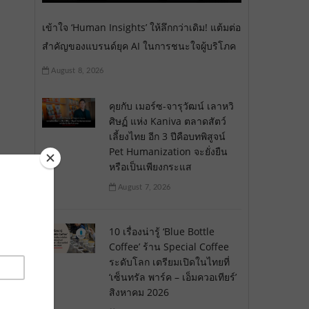
เข้าใจ ‘Human Insights’ ให้ลึกกว่าเดิม! แต้มต่อ
สำคัญของแบรนด์ยุค AI ในการชนะใจผู้บริโภค
August 8, 2026
คุยกับ เมอร์ซ-จารุวัฒน์ เลาหวิ
ศิษฏ์ แห่ง Kaniva ตลาดสัตว์
เลี้ยงไทย อีก 3 ปีคือบทพิสูจน์
Pet Humanization จะยั่งยืน
หรือเป็นเพียงกระแส
August 7, 2026
10 เรื่องน่ารู้ ‘Blue Bottle
Coffee’ ร้าน Special Coffee
ระดับโลก เตรียมเปิดในไทยที่
‘เซ็นทรัล พาร์ค – เอ็มควอเทียร์’
สิงหาคม 2026