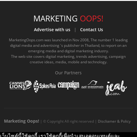
c
u
c
n
s
k
s
e
t
o
e
t
t
MARKETING
OOPS!
b
u
m
.
a
o
Advertise with us
|
Contact Us
o
b
m
g
k
MarketingOops.com was launched in Nov 2008, The number 1 leading
digital media and advertising 's publisher in Thailand, to report on an
o
e
e
r
.
emerging media and digital marketing industry.
The web site covers digital marketing, trends advertising, campaign
k
.
a
c
creative ideas, media, mobile and technology.
.
c
m
o
Our Partners
c
o
.
m
o
m
c
m
o
m
Marketing Oops!
| © Copyright All right reserved |
Discliamer & Policy
เว็บไซต์นี้ใช้คุกกี้ เราใช้คุกกี้เพื่อนำเสนอคอนเทนต์และ