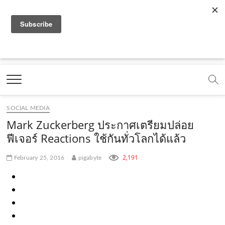
f
y
x
l
i
t
r
a
o
.
i
n
i
s
c
u
c
n
s
k
s
Marketing Oops!
e
t
o
e
t
t
DIGITAL | CREATIVE | ADVERTISING | CAMPAIGN |
STRATEGY
b
u
m
.
a
o
o
b
m
g
k
SOCIAL MEDIA
o
e
e
r
.
Mark Zuckerberg ประกาศเตรียมปล่อย
k
.
a
c
ฟีเจอร์ Reactions ใช้กันทั่วโลกได้แล้ว
.
c
m
o
2,191
February 25, 2016
pigabyte
c
o
.
m
o
m
c
m
o
m