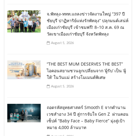
จ.พัทลุง-ททท.แถลงข่าวจัดงานใหญ่ “397 ปี
ชัยบุรี ปาฏิหาริย์แห่งรักพัทลุง” ปลุกมนต์เสน่ห์
เมืองเก่าชัยบุรี เข้าชมฟรี! 8–10 ส.ค. 69 ณ
วัดเขาเมืองเก่าชัยบุรี จังหวัดพัทลุง
August 5, 2026
“THE BEST MUM DESERVES THE BEST”
ไอคอนสยามชวนลูกเปลี่ยนจาก ‘ผู้รับ’ เป็น ‘ผู้
ให้’ ในวันแม่ สร้างโมเมนต์พิเศษ
August 5, 2026
ถอดรหัสยุทธศาสตร์ Smooth E จากตำนาน
เวชสำอาง 34 ปี สู่การจับใจ Gen Z ผ่านคอน
เซ็ปต์ “Baby Face – Baby Fierce” มุ่งสู่เป้า
หมาย 4,000 ล้านบาท