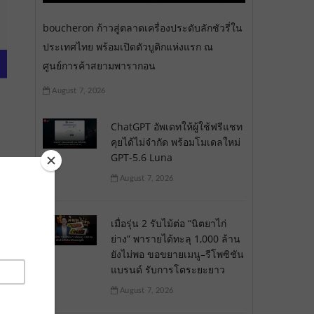
boucheron ก้าวสู่ตลาดเครื่องประดับลักชัวรี่ใน
ประเทศไทย พร้อมเปิดตัวบูติกแห่งแรก ณ
ศูนย์การค้าสยามพารากอน
August 7, 2026
ChatGPT อัพเดทให้ผู้ใช้ฟรีแชท
คุยได้ไม่จำกัด พร้อมโมเดลใหม่
GPT-5.6 Luna
August 7, 2026
เมื่อรุ่น 2 รับไม้ต่อ “นิตยาไก่
ย่าง” พารายได้ทะลุ 1,000 ล้าน
ยังไม่พอ ขอขยายเมนู–รีโพซิชัน
แบรนด์ รับการโตระยะยาว
August 7, 2026