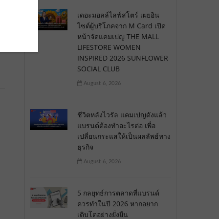
เดอะมอลล์ไลฟ์สโตร์ เผยอิน
ไซต์ผู้บริโภคจาก M Card เปิด
หน้าจัดแคมเปญ THE MALL
LIFESTORE WOMEN
INSPIRED 2026 SUNFLOWER
SOCIAL CLUB
August 6, 2026
ชีวิตหลังไวรัล แคมเปญดังแล้ว
แบรนด์ต้องทำอะไรต่อ เพื่อ
เปลี่ยนกระแสให้เป็นผลลัพธ์ทาง
ธุรกิจ
August 6, 2026
5 กลยุทธ์การตลาดที่แบรนด์
ควรทำในปี 2026 หากอยาก
เติบโตอย่างยั่งยืน